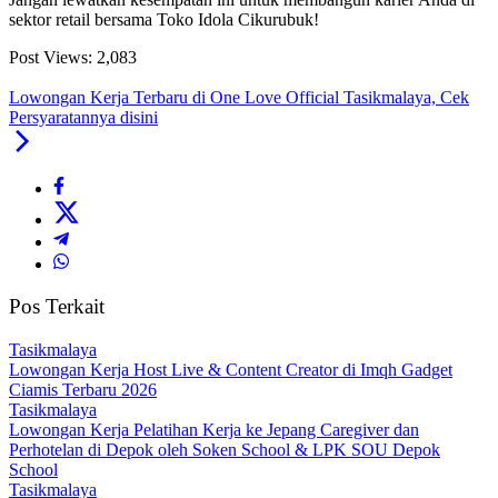
sektor retail bersama Toko Idola Cikurubuk!
Post Views:
2,083
Lowongan Kerja Terbaru di One Love Official Tasikmalaya, Cek
Persyaratannya disini
Pos Terkait
Tasikmalaya
Lowongan Kerja Host Live & Content Creator di Imqh Gadget
Ciamis Terbaru 2026
Tasikmalaya
Lowongan Kerja Pelatihan Kerja ke Jepang Caregiver dan
Perhotelan di Depok oleh Soken School & LPK SOU Depok
School
Tasikmalaya