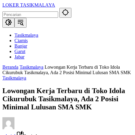
Langsung
LOKER TASIKMALAYA
ke
Info
konten
Lowongan
Kerja
Tasikmalaya
dan
Tasikmalaya
Sekitarna
Ciamis
Banjar
Garut
Jabar
Beranda
Tasikmalaya
Lowongan Kerja Terbaru di Toko Idola
Cikurubuk Tasikmalaya, Ada 2 Posisi Minimal Lulusan SMA SMK
Tasikmalaya
Lowongan Kerja Terbaru di Toko Idola
Cikurubuk Tasikmalaya, Ada 2 Posisi
Minimal Lulusan SMA SMK