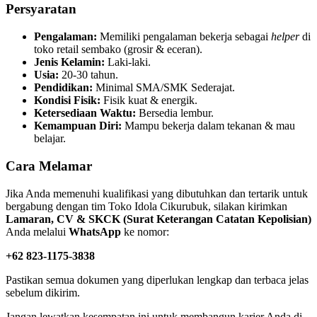
Persyaratan
Pengalaman:
Memiliki pengalaman bekerja sebagai
helper
di
toko retail sembako (grosir & eceran).
Jenis Kelamin:
Laki-laki.
Usia:
20-30 tahun.
Pendidikan:
Minimal SMA/SMK Sederajat.
Kondisi Fisik:
Fisik kuat & energik.
Ketersediaan Waktu:
Bersedia lembur.
Kemampuan Diri:
Mampu bekerja dalam tekanan & mau
belajar.
Cara Melamar
Jika Anda memenuhi kualifikasi yang dibutuhkan dan tertarik untuk
bergabung dengan tim Toko Idola Cikurubuk, silakan kirimkan
Lamaran, CV & SKCK (Surat Keterangan Catatan Kepolisian)
Anda melalui
WhatsApp
ke nomor:
+62 823-1175-3838
Pastikan semua dokumen yang diperlukan lengkap dan terbaca jelas
sebelum dikirim.
Jangan lewatkan kesempatan ini untuk membangun karier Anda di