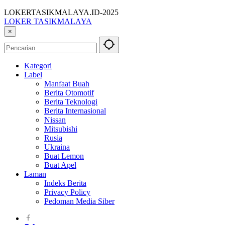
LOKERTASIKMALAYA.ID-2025
LOKER TASIKMALAYA
Info
×
Lowongan
Kerja
Tasikmalaya
Kategori
dan
Label
Sekitarna
Manfaat Buah
Berita Otomotif
Berita Teknologi
Berita Internasional
Nissan
Mitsubishi
Rusia
Ukraina
Buat Lemon
Buat Apel
Laman
Indeks Berita
Privacy Policy
Pedoman Media Siber