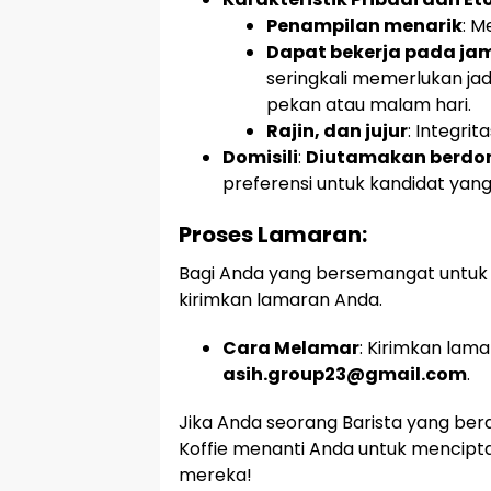
Penampilan menarik
: M
Dapat bekerja pada jam
seringkali memerlukan jad
pekan atau malam hari.
Rajin, dan jujur
: Integri
Domisili
:
Diutamakan berdomi
preferensi untuk kandidat yang 
Proses Lamaran:
Bagi Anda yang bersemangat untuk m
kirimkan lamaran Anda.
Cara Melamar
: Kirimkan lam
asih.group23@gmail.com
.
Jika Anda seorang Barista yang ber
Koffie menanti Anda untuk mencipt
mereka!