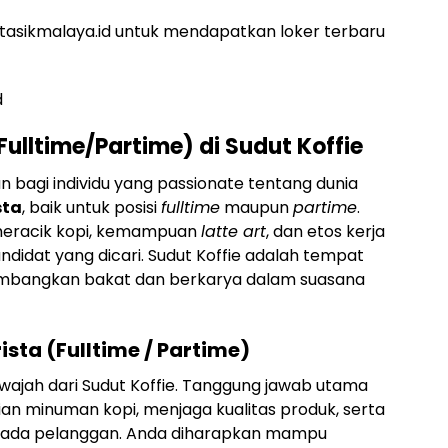
asikmalaya.id untuk mendapatkan loker terbaru
d
Fulltime/Partime) di Sudut Koffie
agi individu yang passionate tentang dunia
sta
, baik untuk posisi
fulltime
maupun
partime
.
 meracik kopi, kemampuan
latte art
, dan etos kerja
kandidat yang dicari. Sudut Koffie adalah tempat
mbangkan bakat dan berkarya dalam suasana
ista (Fulltime / Partime)
 wajah dari Sudut Koffie. Tanggung jawab utama
ian minuman kopi, menjaga kualitas produk, serta
pada pelanggan. Anda diharapkan mampu