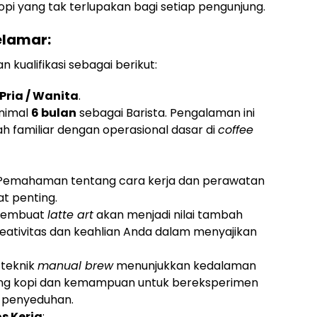
 yang tak terlupakan bagi setiap pengunjung.
elamar:
 kualifikasi sebagai berikut:
Pria / Wanita
.
nimal
6 bulan
sebagai Barista. Pengalaman ini
 familiar dengan operasional dasar di
coffee
 Pemahaman tentang cara kerja dan perawatan
t penting.
membuat
latte art
akan menjadi nilai tambah
reativitas dan keahlian Anda dalam menyajikan
 teknik
manual brew
menunjukkan kedalaman
ng kopi dan kemampuan untuk bereksperimen
 penyeduhan.
os Kerja
: