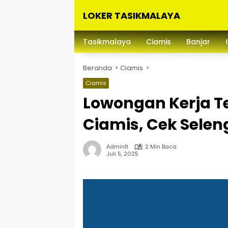
Langsung
LOKER TASIKMALAYA
ke
konten
Info
Lowongan
Tasikmalaya
Ciamis
Banjar
Kerja
Tasikmalaya
Beranda
Ciamis
dan
Sekitarna
Ciamis
Lowongan Kerja Te
Ciamis, Cek Selen
Adminlt
2 Min Baca
Juli 5, 2025