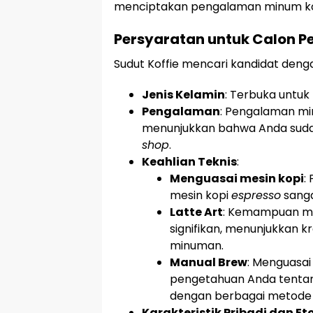
menciptakan pengalaman minum kopi
Persyaratan untuk Calon P
Sudut Koffie mencari kandidat dengan
Jenis Kelamin
: Terbuka untuk
Pengalaman
: Pengalaman mi
menunjukkan bahwa Anda sudah
shop
.
Keahlian Teknis
:
Menguasai mesin kopi
:
mesin kopi
espresso
sanga
Latte Art
: Kemampuan 
signifikan, menunjukkan k
minuman.
Manual Brew
: Menguasai
pengetahuan Anda tenta
dengan berbagai metode
Karakteristik Pribadi dan Et