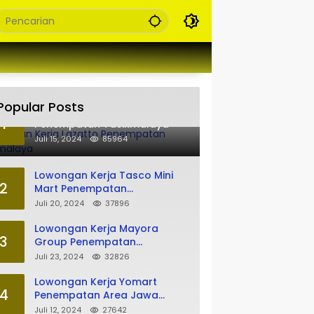
Popular Posts
Lowongan Kerja Lazatto
1
Penempatan Tasikmalaya
Juli 15, 2024
85964
Lowongan Kerja Tasco Mini
2
Mart Penempatan
Tasikmalaya
Juli 20, 2024
37896
Lowongan Kerja Mayora
3
Group Penempatan
Tasikmalaya
Juli 23, 2024
32826
Lowongan Kerja Yomart
4
Penempatan Area Jawa
Barat
Juli 12, 2024
27642