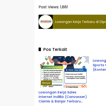
Post Views:
1,881
Lowongan Kerja Terbaru di Di
Pos Terkait
Ciami
Lowonga
Sports 
(Konten
Manage
Banjar
Lowongan Kerja Sales
Internet IndiBiz (Canvasser)
Ciamis & Banjar Terbaru
2026