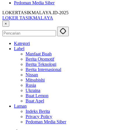
Pedoman Media Siber
LOKERTASIKMALAYA.ID-2025
LOKER TASIKMALAYA
Info
×
Lowongan
Kerja
Tasikmalaya
Kategori
dan
Label
Sekitarna
Manfaat Buah
Berita Otomotif
Berita Teknologi
Berita Internasional
Nissan
Mitsubishi
Rusia
Ukraina
Buat Lemon
Buat Apel
Laman
Indeks Berita
Privacy Policy
Pedoman Media Siber