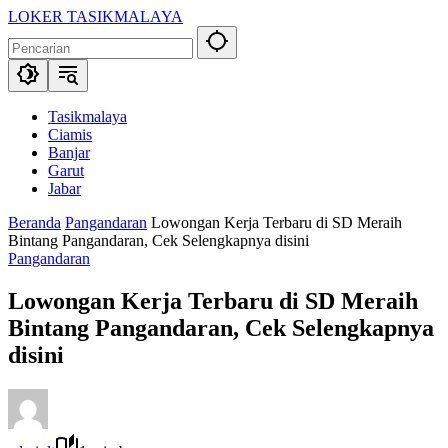
Langsung
LOKER TASIKMALAYA
ke
Info
konten
Lowongan
Kerja
Tasikmalaya
dan
Tasikmalaya
Sekitarna
Ciamis
Banjar
Garut
Jabar
Beranda
Pangandaran
Lowongan Kerja Terbaru di SD Meraih
Bintang Pangandaran, Cek Selengkapnya disini
Pangandaran
Lowongan Kerja Terbaru di SD Meraih
Bintang Pangandaran, Cek Selengkapnya
disini