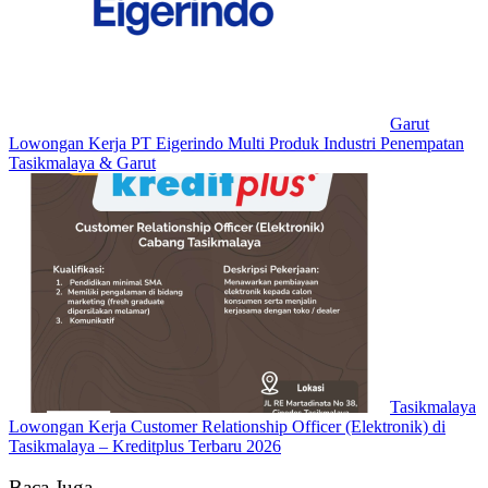
Garut
Lowongan Kerja PT Eigerindo Multi Produk Industri Penempatan
Tasikmalaya & Garut
Tasikmalaya
Lowongan Kerja Customer Relationship Officer (Elektronik) di
Tasikmalaya – Kreditplus Terbaru 2026
Baca Juga