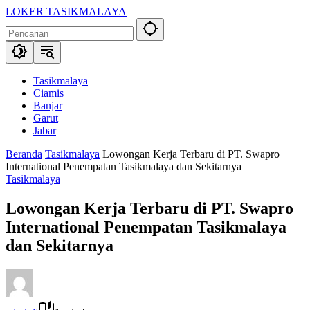
Langsung
LOKER TASIKMALAYA
ke
Info
konten
Lowongan
Kerja
Tasikmalaya
dan
Tasikmalaya
Sekitarna
Ciamis
Banjar
Garut
Jabar
Beranda
Tasikmalaya
Lowongan Kerja Terbaru di PT. Swapro
International Penempatan Tasikmalaya dan Sekitarnya
Tasikmalaya
Lowongan Kerja Terbaru di PT. Swapro
International Penempatan Tasikmalaya
dan Sekitarnya