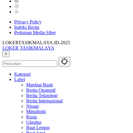
Privacy Policy
Indeks Berita
Pedoman Media Siber
LOKERTASIKMALAYA.ID-2025
LOKER TASIKMALAYA
Info
×
Lowongan
Kerja
Tasikmalaya
Kategori
dan
Label
Sekitarna
Manfaat Buah
Berita Otomotif
Berita Teknologi
Berita Internasional
Nissan
Mitsubishi
Rusia
Ukraina
Buat Lemon
Buat Apel