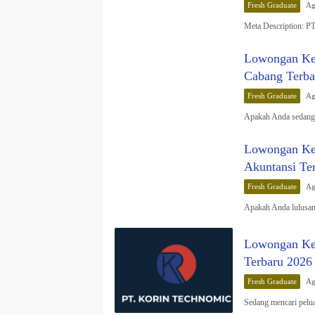
Fresh Graduate
Ag
Meta Description: 
Lowongan Ker
Cabang Terba
Fresh Graduate
Ag
Apakah Anda sedang 
Lowongan Ker
Akuntansi Te
Fresh Graduate
Ag
Apakah Anda lulusan
Lowongan Ke
Terbaru 2026
Fresh Graduate
Ag
Sedang mencari pelu