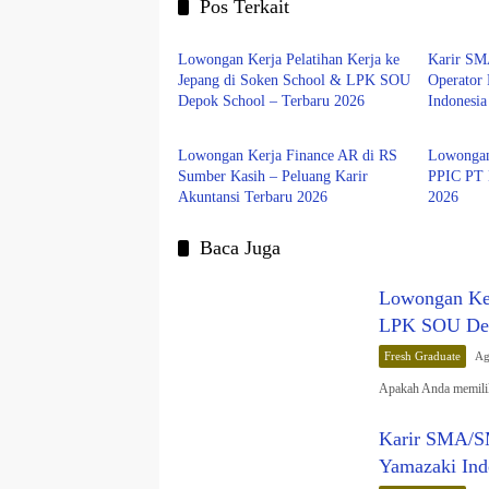
Pos Terkait
Fresh Graduate
Fresh Gr
Lowongan Kerja Pelatihan Kerja ke
Karir S
Jepang di Soken School & LPK SOU
Operator
Depok School – Terbaru 2026
Indonesia
Fresh Graduate
Fresh Gr
Lowongan Kerja Finance AR di RS
Lowongan
Sumber Kasih – Peluang Karir
PPIC PT 
Akuntansi Terbaru 2026
2026
Baca Juga
Lowongan Ker
LPK SOU Dep
Fresh Graduate
Ag
Apakah Anda memilik
Karir SMA/S
Yamazaki Ind