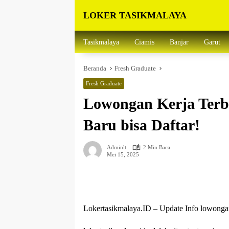
Langsung
LOKER TASIKMALAYA
ke
konten
Info
Lowongan
Tasikmalaya
Ciamis
Banjar
Garut
Kerja
Tasikmalaya
Beranda
Fresh Graduate
dan
Sekitarna
Fresh Graduate
Lowongan Kerja Terba
Baru bisa Daftar!
Adminlt
2 Min Baca
Mei 15, 2025
Lokertasikmalaya.ID – Update Info lowo