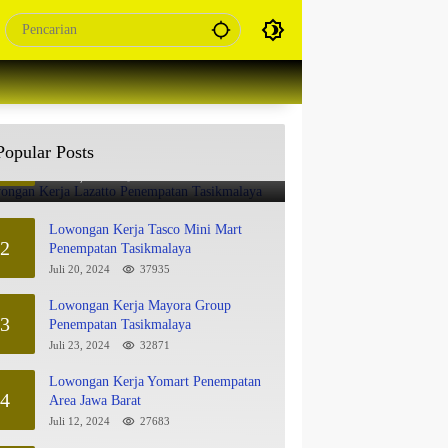
Lowongan Kerja Lazatto Penempatan
Popular Posts
1
Tasikmalaya
Juli 15, 2024
86100
Lowongan Kerja Tasco Mini Mart
2
Penempatan Tasikmalaya
Juli 20, 2024
37935
Lowongan Kerja Mayora Group
3
Penempatan Tasikmalaya
Juli 23, 2024
32871
Lowongan Kerja Yomart Penempatan
4
Area Jawa Barat
Juli 12, 2024
27683