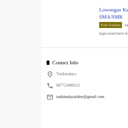
Lowongan Ker
SMA/SMK
Fresh Graduate
Ag
Ingin meniti karier 
Contact Info
Tasikmalaya
087724989211
tasikmalayaloker@gmail.com