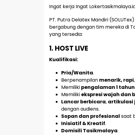
Ingat kerja Ingat Lokertasikmalaya.i
PT. Putra Delatex Mandiri (SOLUTex
bergabung dengan tim mereka di Tas
yang tersedia:
1. HOST LIVE
Kualifikasi:
Pria/Wanita
.
Berpenampilan
menarik, rapi
Memiliki
pengalaman 1 tahun
Memiliki
ekspresi wajah dan 
Lancar berbicara
,
artikulasi 
dengan audiens.
Sopan dan profesional
saat b
Inisiatif & Kreatif
.
Domisili Tasikmalaya
.