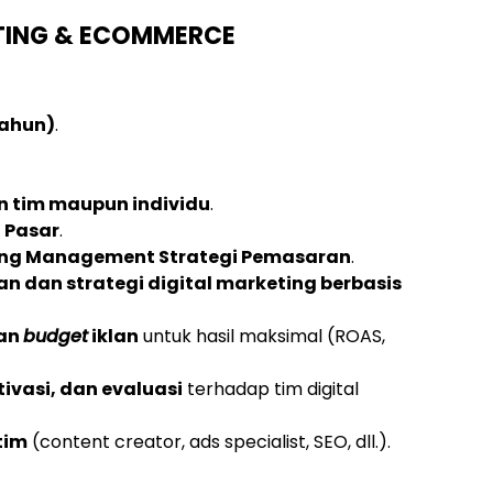
ETING & ECOMMERCE
tahun)
.
n tim maupun individu
.
 Pasar
.
ang Management Strategi Pemasaran
.
n dan strategi digital marketing berbasis
an
budget
iklan
untuk hasil maksimal (ROAS,
ivasi, dan evaluasi
terhadap tim digital
tim
(content creator, ads specialist, SEO, dll.).