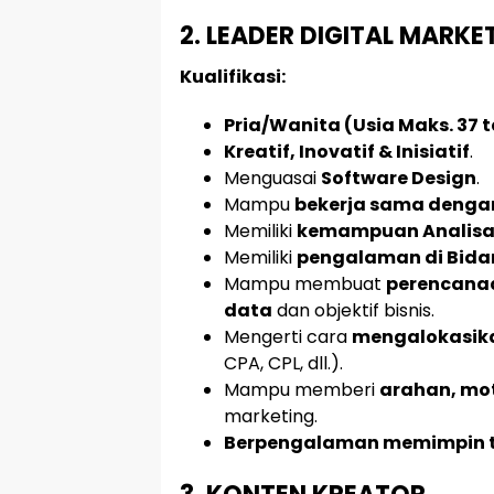
2. LEADER DIGITAL MARK
Kualifikasi:
Pria/Wanita (Usia Maks. 37 
Kreatif, Inovatif & Inisiatif
.
Menguasai
Software Design
.
Mampu
bekerja sama denga
Memiliki
kemampuan Analisa
Memiliki
pengalaman di Bid
Mampu membuat
perencanaa
data
dan objektif bisnis.
Mengerti cara
mengalokasik
CPA, CPL, dll.).
Mampu memberi
arahan, mot
marketing.
Berpengalaman memimpin 