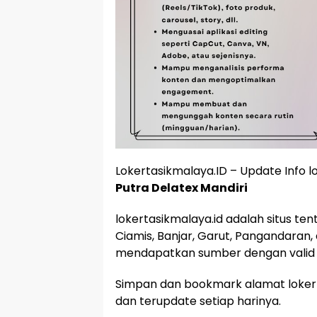
Lokertasikmalaya.ID – Update Info l
Putra Delatex Mandiri
lokertasikmalaya.id adalah situs te
Ciamis, Banjar, Garut, Pangandaran,
mendapatkan sumber dengan valid 
Simpan dan bookmark alamat lokert
dan terupdate setiap harinya.