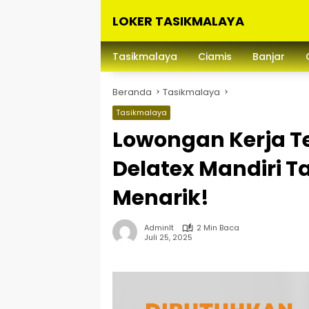
Langsung
LOKER TASIKMALAYA
ke
konten
Info
Lowongan
Tasikmalaya
Ciamis
Banjar
Kerja
Tasikmalaya
Beranda
Tasikmalaya
dan
Sekitarna
Tasikmalaya
Lowongan Kerja Te
Delatex Mandiri T
Menarik!
Adminlt
2 Min Baca
Juli 25, 2025