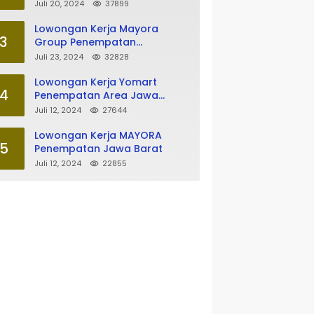
Tasikmalaya
Juli 20, 2024
37899
Lowongan Kerja Mayora
3
Group Penempatan
Tasikmalaya
Juli 23, 2024
32828
Lowongan Kerja Yomart
4
Penempatan Area Jawa
Barat
Juli 12, 2024
27644
Lowongan Kerja MAYORA
5
Penempatan Jawa Barat
Juli 12, 2024
22855