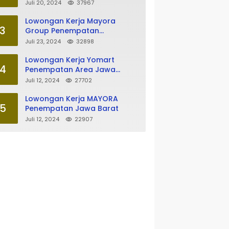
Tasikmalaya
Juli 20, 2024
37967
Lowongan Kerja Mayora
3
Group Penempatan
Tasikmalaya
Juli 23, 2024
32898
Lowongan Kerja Yomart
4
Penempatan Area Jawa
Barat
Juli 12, 2024
27702
Lowongan Kerja MAYORA
5
Penempatan Jawa Barat
Juli 12, 2024
22907