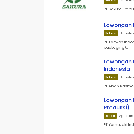
Bekasi
Agustus
PT Sakura Java
Lowongan K
Bekasi
Agustus
PT Taewon Indo
packaging)…
Lowongan K
Indonesia
Bekasi
Agustus
PT Aisan Nasmo
Lowongan K
Produksi)
Jabar
Agustus 
PT Yamazaki Ind