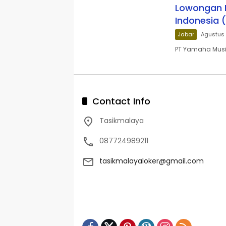
Lowongan K
Indonesia 
Jabar
Agustus 
PT Yamaha Music
Contact Info
Tasikmalaya
087724989211
tasikmalayaloker@gmail.com