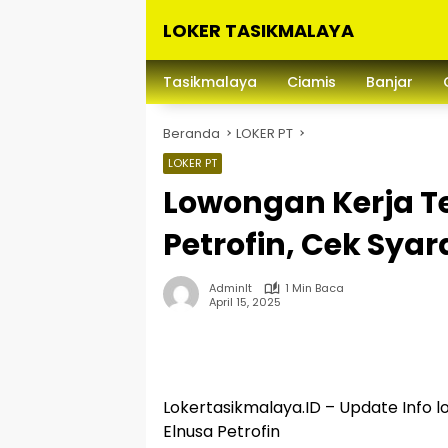
Langsung
LOKER TASIKMALAYA
ke
konten
Info
Lowongan
Tasikmalaya
Ciamis
Banjar
Kerja
Tasikmalaya
Beranda
LOKER PT
dan
Sekitarna
LOKER PT
Lowongan Kerja Te
Petrofin, Cek Sya
Adminlt
1 Min Baca
April 15, 2025
Lokertasikmalaya.ID – Update Info l
Elnusa Petrofin