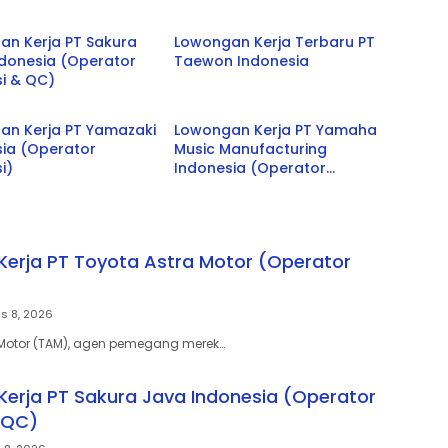
Bekasi
an Kerja PT Sakura
Lowongan Kerja Terbaru PT
ndonesia (Operator
Taewon Indonesia
i & QC)
Jabar
an Kerja PT Yamazaki
Lowongan Kerja PT Yamaha
sia (Operator
Music Manufacturing
i)
Indonesia (Operator
Produksi)
erja PT Toyota Astra Motor (Operator
s 8, 2026
 Motor (TAM), agen pemegang merek…
erja PT Sakura Java Indonesia (Operator
 QC)