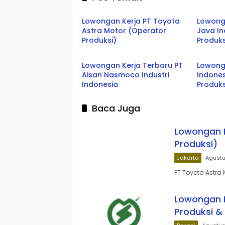
jakarta
Bekasi
Lowongan Kerja PT Toyota
Lowong
Astra Motor (Operator
Java I
Produksi)
Produks
Bekasi
Jabar
Lowongan Kerja Terbaru PT
Lowong
Aisan Nasmoco Industri
Indone
Indonesia
Produks
Baca Juga
Lowongan K
Produksi)
Jakarta
Agustu
PT Toyota Astra
Lowongan K
Produksi &