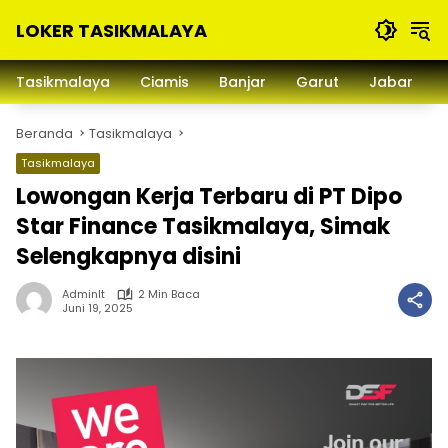
Langsung
LOKER TASIKMALAYA
ke
konten
Info
Lowongan
Tasikmalaya
Ciamis
Banjar
Garut
Jabar
Kerja
Tasikmalaya
Beranda
Tasikmalaya
dan
Sekitarna
Tasikmalaya
Lowongan Kerja Terbaru di PT Dipo
Star Finance Tasikmalaya, Simak
Selengkapnya disini
Adminlt
2 Min Baca
Juni 19, 2025