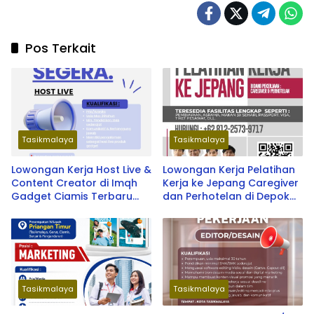
Pos Terkait
Tasikmalaya
Tasikmalaya
Lowongan Kerja Host Live &
Lowongan Kerja Pelatihan
Content Creator di Imqh
Kerja ke Jepang Caregiver
Gadget Ciamis Terbaru
dan Perhotelan di Depok
2026
oleh Soken School & LPK
SOU Depok School
Tasikmalaya
Tasikmalaya