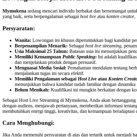
Mymukena
sedang mencari individu berbakat dan bersemangat untu
yang baik, serta berpengalaman sebagai
host live
atau
konten creator
,
Persyaratan:
Wanita:
Lowongan ini khusus diperuntukkan bagi kandidat p
Berpenampilan Menarik:
Sebagai
host live streaming
, penam
Usia Maksimal 25 Tahun:
Batasan usia ini menunjukkan pencar
Memiliki Kemampuan
Public Speaking
:
Ini adalah kualifikas
dan menjelaskan produk dengan persuasif.
Menguasai Media Sosial:
Pemahaman mendalam tentang ber
menjalankan tugas ini secara efektif.
Memiliki Pengalaman sebagai
Host Live
atau
Konten Creat
menunjukkan bahwa kandidat sudah familiar dengan dinamika
Belum Menikah:
Kualifikasi ini mungkin berkaitan dengan kom
Sebagai Host Live Streaming di Mymukena, Anda akan bertanggung 
dengan audiens, menjawab pertanyaan, memberikan informasi tentang
membutuhkan energi tinggi, kreativitas, dan kemampuan beradaptasi 
Cara Menghubungi:
Jika Anda memenuhi persyaratan di atas dan tertarik untuk menjadi 