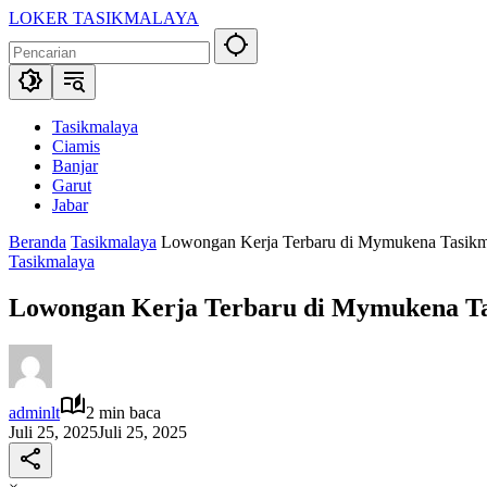
Langsung
LOKER TASIKMALAYA
ke
Info
konten
Lowongan
Kerja
Tasikmalaya
dan
Tasikmalaya
Sekitarna
Ciamis
Banjar
Garut
Jabar
Beranda
Tasikmalaya
Lowongan Kerja Terbaru di Mymukena Tasikma
Tasikmalaya
Lowongan Kerja Terbaru di Mymukena Tas
adminlt
2 min baca
Juli 25, 2025
Juli 25, 2025