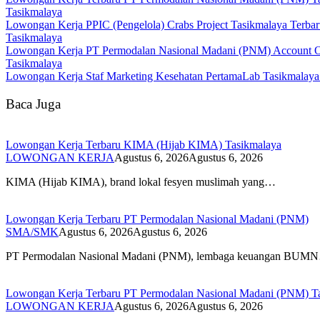
Tasikmalaya
Lowongan Kerja PPIC (Pengelola) Crabs Project Tasikmalaya Terba
Tasikmalaya
Lowongan Kerja PT Permodalan Nasional Madani (PNM) Account O
Tasikmalaya
Lowongan Kerja Staf Marketing Kesehatan PertamaLab Tasikmalaya
Baca Juga
Lowongan Kerja Terbaru KIMA (Hijab KIMA) Tasikmalaya
LOWONGAN KERJA
Agustus 6, 2026
Agustus 6, 2026
KIMA (Hijab KIMA), brand lokal fesyen muslimah yang…
Lowongan Kerja Terbaru PT Permodalan Nasional Madani (PNM)
SMA/SMK
Agustus 6, 2026
Agustus 6, 2026
PT Permodalan Nasional Madani (PNM), lembaga keuangan BUM
Lowongan Kerja Terbaru PT Permodalan Nasional Madani (PNM) T
LOWONGAN KERJA
Agustus 6, 2026
Agustus 6, 2026