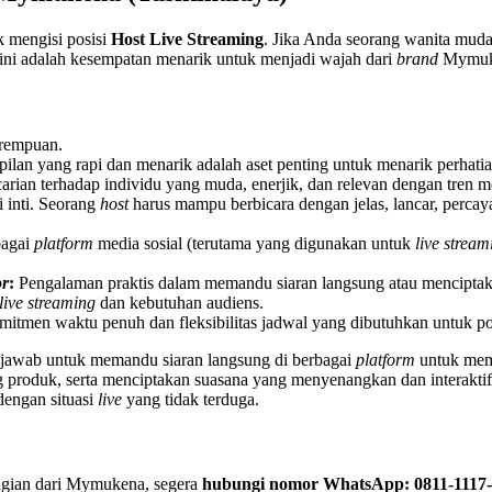
k mengisi posisi
Host Live Streaming
. Jika Anda seorang wanita mu
 ini adalah kesempatan menarik untuk menjadi wajah dari
brand
Mymuke
erempuan.
pilan yang rapi dan menarik adalah aset penting untuk menarik perhat
ian terhadap individu yang muda, enerjik, dan relevan dengan tren med
i inti. Seorang
host
harus mampu berbicara dengan jelas, lancar, percaya
bagai
platform
media sosial (terutama yang digunakan untuk
live stream
or
:
Pengalaman praktis dalam memandu siaran langsung atau menciptakan 
live streaming
dan kebutuhan audiens.
itmen waktu penuh dan fleksibilitas jadwal yang dibutuhkan untuk pos
jawab untuk memandu siaran langsung di berbagai
platform
untuk mem
 produk, serta menciptakan suasana yang menyenangkan dan interaktif
dengan situasi
live
yang tidak terduga.
bagian dari Mymukena, segera
hubungi nomor WhatsApp: 0811-1117