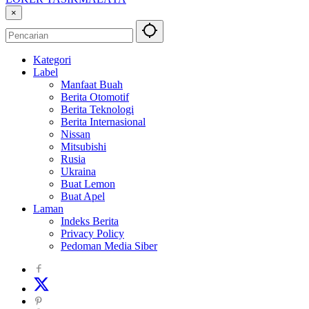
Info
×
Lowongan
Kerja
Tasikmalaya
Kategori
dan
Label
Sekitarna
Manfaat Buah
Berita Otomotif
Berita Teknologi
Berita Internasional
Nissan
Mitsubishi
Rusia
Ukraina
Buat Lemon
Buat Apel
Laman
Indeks Berita
Privacy Policy
Pedoman Media Siber