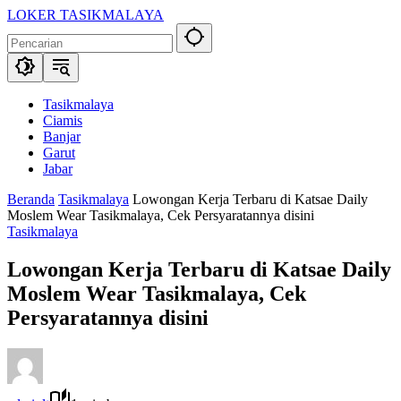
Langsung
LOKER TASIKMALAYA
ke
Info
konten
Lowongan
Kerja
Tasikmalaya
dan
Tasikmalaya
Sekitarna
Ciamis
Banjar
Garut
Jabar
Beranda
Tasikmalaya
Lowongan Kerja Terbaru di Katsae Daily
Moslem Wear Tasikmalaya, Cek Persyaratannya disini
Tasikmalaya
Lowongan Kerja Terbaru di Katsae Daily
Moslem Wear Tasikmalaya, Cek
Persyaratannya disini