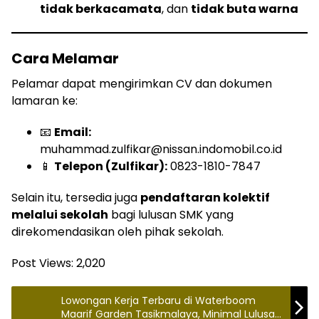
tidak berkacamata
, dan
tidak buta warna
Cara Melamar
Pelamar dapat mengirimkan CV dan dokumen
lamaran ke:
📧
Email:
muhammad.zulfikar@nissan.indomobil.co.id
📱
Telepon (Zulfikar):
0823-1810-7847
Selain itu, tersedia juga
pendaftaran kolektif
melalui sekolah
bagi lulusan SMK yang
direkomendasikan oleh pihak sekolah.
Post Views:
2,020
Lowongan Kerja Terbaru di Waterboom
Maarif Garden Tasikmalaya, Minimal Lulusan