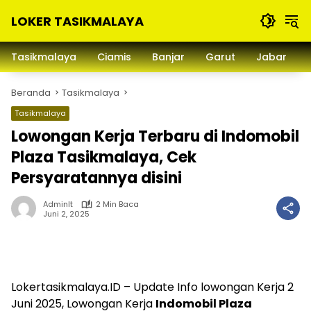
Langsung
LOKER TASIKMALAYA
ke
konten
Info
Lowongan
Tasikmalaya
Ciamis
Banjar
Garut
Jabar
Kerja
Tasikmalaya
Beranda
Tasikmalaya
dan
Sekitarna
Tasikmalaya
Lowongan Kerja Terbaru di Indomobil
Plaza Tasikmalaya, Cek
Persyaratannya disini
Adminlt
2 Min Baca
Juni 2, 2025
Lokertasikmalaya.ID – Update Info lowongan Kerja 2
Juni 2025, Lowongan Kerja
Indomobil Plaza