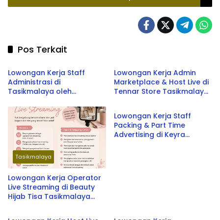
SMA SMK
Pos Terkait
Tasikmalaya
Tasikmalaya
Lowongan Kerja Staff
Lowongan Kerja Admin
Administrasi di
Marketplace & Host Live di
Tasikmalaya oleh
Tennar Store Tasikmalaya
Tasikmalaya
Perusahaan Nasional 2026
Terbaru 2026
Lowongan Kerja Staff
Packing & Part Time
Advertising di Keyra
Packing Gift Shop
Tasikmalaya Terbaru 2026
Tasikmalaya
Lowongan Kerja Operator
Live Streaming di Beauty
Hijab Tisa Tasikmalaya
Tasikmalaya
Tasikmalaya
Terbaru 2026