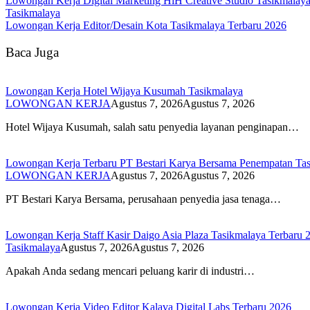
Lowongan Kerja Digital Marketing HiH Creative Studio Tasikmalay
Tasikmalaya
Lowongan Kerja Editor/Desain Kota Tasikmalaya Terbaru 2026
Baca Juga
Lowongan Kerja Hotel Wijaya Kusumah Tasikmalaya
LOWONGAN KERJA
Agustus 7, 2026
Agustus 7, 2026
Hotel Wijaya Kusumah, salah satu penyedia layanan penginapan…
Lowongan Kerja Terbaru PT Bestari Karya Bersama Penempatan Ta
LOWONGAN KERJA
Agustus 7, 2026
Agustus 7, 2026
PT Bestari Karya Bersama, perusahaan penyedia jasa tenaga…
Lowongan Kerja Staff Kasir Daigo Asia Plaza Tasikmalaya Terbaru 
Tasikmalaya
Agustus 7, 2026
Agustus 7, 2026
Apakah Anda sedang mencari peluang karir di industri…
Lowongan Kerja Video Editor Kalava Digital Labs Terbaru 2026