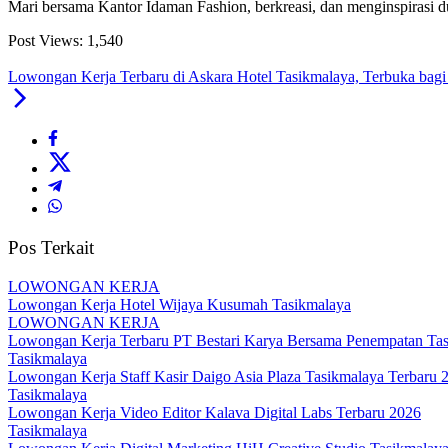
Mari bersama Kantor Idaman Fashion, berkreasi, dan menginspirasi du
Post Views:
1,540
Lowongan Kerja Terbaru di Askara Hotel Tasikmalaya, Terbuka b
Pos Terkait
LOWONGAN KERJA
Lowongan Kerja Hotel Wijaya Kusumah Tasikmalaya
LOWONGAN KERJA
Lowongan Kerja Terbaru PT Bestari Karya Bersama Penempatan Ta
Tasikmalaya
Lowongan Kerja Staff Kasir Daigo Asia Plaza Tasikmalaya Terbaru 
Tasikmalaya
Lowongan Kerja Video Editor Kalava Digital Labs Terbaru 2026
Tasikmalaya