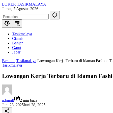
Langsung
LOKER TASIKMALAYA
ke
Info
Jumat, 7 Agustus 2026
konten
Lowongan
Kerja
Tasikmalaya
dan
Sekitarna
Tasikmalaya
Ciamis
Banjar
Garut
Jabar
Beranda
Tasikmalaya
Lowongan Kerja Terbaru di Idaman Fashion Ta
Tasikmalaya
Lowongan Kerja Terbaru di Idaman Fashio
adminlt
2 min baca
Juni 28, 2025
Juni 28, 2025