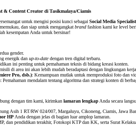
st & Content Creator di Tasikmalaya/Ciamis
ersemangat untuk mengisi posisi kunci sebagai
Social Media Speciali
ng memukau, dan siap untuk mengangkat
brand
fashion kami ke level beri
dalah kesempatan Anda untuk bersinar!
edua gender.
ang energik dan
up-to-date
dengan tren digital terbaru.
idikan ini penting untuk pemahaman teknis di bidang kreasi konten.
isili di area ini akan lebih mudah beradaptasi dengan lingkungan kerj
iere Pro, dsb.)
: Kemampuan mutlak untuk memproduksi foto dan video
)
: Pemahaman mendalam tentang algoritma dan strategi konten di berb
gabung dengan tim kami, kirimkan
lamaran lengkap
Anda secara langs
Gunung Asih 1 RT/RW 024/007, Margaluyu, Cikoneng, Ciamis, Jawa Bar
mor HP
Anda dengan jelas di bagian luar amplop lamaran.
MP, dan pendidikan terakhir, Fotokopi KTP dan KK, serta Surat Kelaku