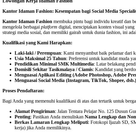
Lowongan Kerja Idaman Fashion
Kantor Idaman Fashion: Kesempatan bagi Social Media Speciali
Kantor Idaman Fashion
membuka pintu bagi individu kreatif dan b
mengelola berbagai
platform
digital, menciptakan konten visual ya
strategi media sosial, dan memiliki gairah untuk dunia fashion, ini a
Kualifikasi yang Kami Harapkan:
Laki-laki / Perempuan
: Kami menyambut baik pelamar dari k
Usia Maksimal 25 Tahun
: Preferensi untuk kandidat muda y
Pendidikan Minimal SMK Multimedia
: Latar belakang pend
Domisili Sekitar Tasikmalaya / Ciamis
: Kandidat yang berdom
Menguasai Aplikasi Editing (Adobe Photoshop, Adobe Prem
Menguasai Social Media (Instagram, TikTok, Shopee, dsb.
Proses Pendaftaran:
Bagi Anda yang memenuhi kualifikasi di atas dan tertarik untuk ber
Alamat Pengiriman
: Jalan Tentara Pelajar No. 125 Dusun 
Penting
: Pastikan Anda menuliskan
Nama Lengkap dan No
Berkas Lamaran Lengkap Meliputi
: Fotokopi Ijazah SD, S
kerja) jika Anda memilikinya.