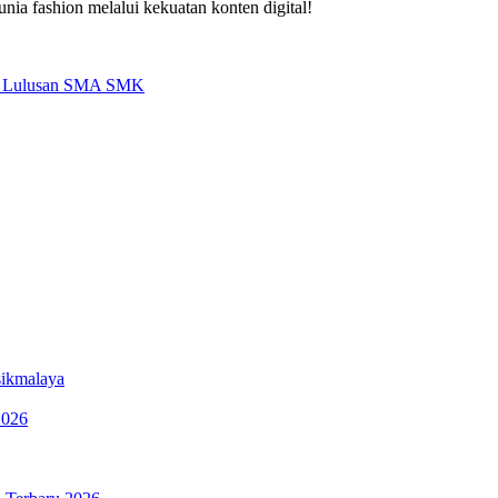
nia fashion melalui kekuatan konten digital!
agi Lulusan SMA SMK
sikmalaya
2026