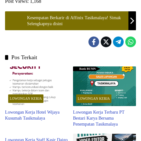
Post Views:
1,168
Kesempatan Berkarir di Affinix Tasikmalaya! Simak
Selengkapnya disini
Pos Terkait
LOWONGAN KERJA
LOWONGAN KERJA
Lowongan Kerja Hotel Wijaya
Lowongan Kerja Terbaru PT
Kusumah Tasikmalaya
Bestari Karya Bersama
Penempatan Tasikmalaya
Tasikmalaya
Lowongan Kerja Staff Kasir Daigo