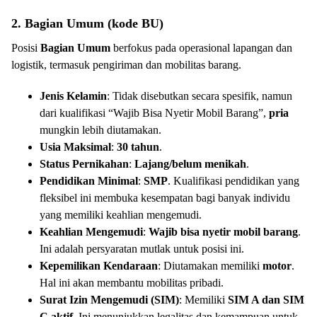
2. Bagian Umum (kode BU)
Posisi
Bagian Umum
berfokus pada operasional lapangan dan
logistik, termasuk pengiriman dan mobilitas barang.
Jenis Kelamin
: Tidak disebutkan secara spesifik, namun
dari kualifikasi “Wajib Bisa Nyetir Mobil Barang”,
pria
mungkin lebih diutamakan.
Usia Maksimal
:
30 tahun
.
Status Pernikahan
:
Lajang/belum menikah
.
Pendidikan Minimal
:
SMP
. Kualifikasi pendidikan yang
fleksibel ini membuka kesempatan bagi banyak individu
yang memiliki keahlian mengemudi.
Keahlian Mengemudi
:
Wajib bisa nyetir mobil barang
.
Ini adalah persyaratan mutlak untuk posisi ini.
Kepemilikan Kendaraan
: Diutamakan memiliki
motor
.
Hal ini akan membantu mobilitas pribadi.
Surat Izin Mengemudi (SIM)
: Memiliki
SIM A dan SIM
C aktif
. Ini menunjukkan legalitas dan kemampuan untuk