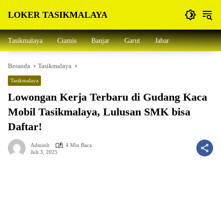
Langsung
LOKER TASIKMALAYA
ke
konten
Info
Lowongan
Tasikmalaya
Ciamis
Banjar
Garut
Jabar
Kerja
Tasikmalaya
Beranda
Tasikmalaya
dan
Sekitarna
Tasikmalaya
Lowongan Kerja Terbaru di Gudang Kaca
Mobil Tasikmalaya, Lulusan SMK bisa
Daftar!
Adminlt
4 Min Baca
Juli 3, 2025