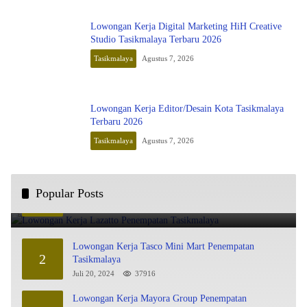
Lowongan Kerja Digital Marketing HiH Creative
Studio Tasikmalaya Terbaru 2026
Tasikmalaya
Agustus 7, 2026
Lowongan Kerja Editor/Desain Kota Tasikmalaya
Terbaru 2026
Tasikmalaya
Agustus 7, 2026
Lowongan Kerja Lazatto Penempatan Tasikmalaya
Popular Posts
1
Juli 15, 2024
86027
Lowongan Kerja Tasco Mini Mart Penempatan
2
Tasikmalaya
Juli 20, 2024
37916
Lowongan Kerja Mayora Group Penempatan