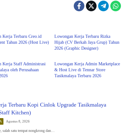
GAN KERJA
LOWONGAN KERJA
 Kerja Terbaru Creo.id
Lowongan Kerja Terbaru Rizka
nt Tahun 2026 (Host Live)
Hijab (CV Berkah Jaya Grup) Tahun
2026 (Graphic Designer)
laya
Tasikmalaya
Kerja Staff Administrasi
Lowongan Kerja Admin Marketplace
alaya oleh Perusahaan
& Host Live di Tennar Store
 2026
Tasikmalaya Terbaru 2026
ja Terbaru Kopi Cinlok Upgrade Tasikmalaya
taff Kitchen)
A
Agustus 8, 2026
, salah satu tempat nongkrong dan…