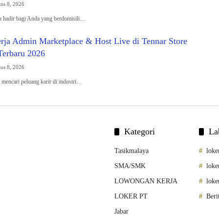
us 8, 2026
ru hadir bagi Anda yang berdomisili…
ja Admin Marketplace & Host Live di Tennar Store
Terbaru 2026
us 8, 2026
mencari peluang karir di industri…
Kategori
La
Tasikmalaya
loke
SMA/SMK
loke
LOWONGAN KERJA
loke
LOKER PT
Beri
Jabar