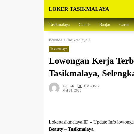
Langsung
LOKER TASIKMALAYA
ke
konten
Info
Lowongan
Tasikmalaya
Ciamis
Banjar
Garut
Kerja
Tasikmalaya
Beranda
Tasikmalaya
dan
Sekitarna
Tasikmalaya
Lowongan Kerja Terba
Tasikmalaya, Selengk
Adminlt
1 Min Baca
Mei 21, 2025
Lokertasikmalaya.ID – Update Info lowong
Beauty – Tasikmalaya