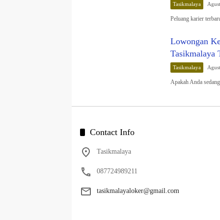
Tasikmalaya
Agust
Peluang karier terba
Lowongan Ker
Tasikmalaya 
Tasikmalaya
Agust
Apakah Anda sedang 
Contact Info
Tasikmalaya
087724989211
tasikmalayaloker@gmail.com