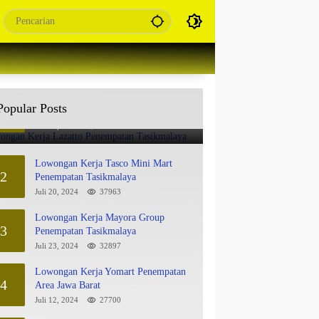
Lowongan Kerja Lazatto Penempatan
Popular Posts
1
Tasikmalaya
Juli 15, 2024
86177
Lowongan Kerja Tasco Mini Mart
2
Penempatan Tasikmalaya
Juli 20, 2024
37963
Lowongan Kerja Mayora Group
3
Penempatan Tasikmalaya
Juli 23, 2024
32897
Lowongan Kerja Yomart Penempatan
4
Area Jawa Barat
Juli 12, 2024
27700