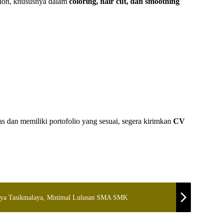
alon, khususnya dalam
coloring, hair cut, dan smoothing
as dan memiliki portofolio yang sesuai, segera kirimkan
CV
Jaya Tasikmalaya, Minimal Lulusan SMA SMK