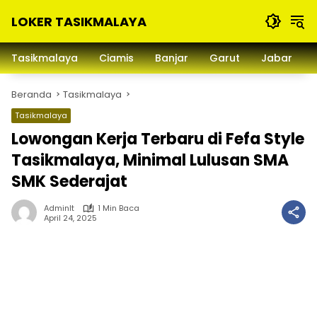
Langsung
LOKER TASIKMALAYA
ke
konten
Info
Lowongan
Tasikmalaya
Ciamis
Banjar
Garut
Jabar
Kerja
Tasikmalaya
Beranda
Tasikmalaya
dan
Sekitarna
Tasikmalaya
Lowongan Kerja Terbaru di Fefa Style
Tasikmalaya, Minimal Lulusan SMA
SMK Sederajat
Adminlt
1 Min Baca
April 24, 2025