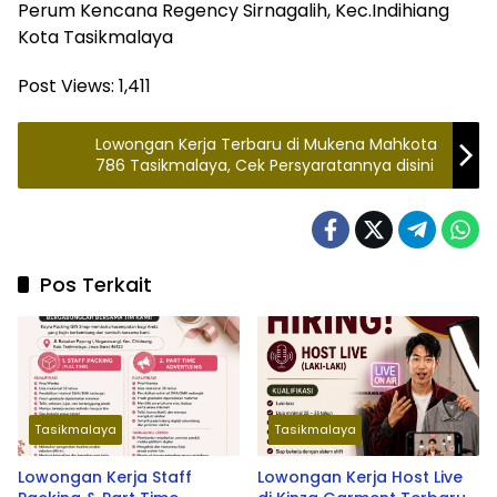
Perum Kencana Regency Sirnagalih, Kec.Indihiang
Kota Tasikmalaya
Post Views:
1,411
Lowongan Kerja Terbaru di Mukena Mahkota
786 Tasikmalaya, Cek Persyaratannya disini
Pos Terkait
Tasikmalaya
Tasikmalaya
Lowongan Kerja Staff
Lowongan Kerja Host Live