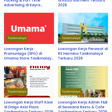
Packing & Part Time
di Kinza Garment Terbaru
Advertising di Keyra
2026
Packing Gift Shop
Tasikmalaya Terbaru 2026
Tasikmalaya
Tasikmalaya
Lowongan Kerja
Lowongan Kerja Perawat di
Pramuniaga (SPG) di
RS Hermina Tasikmalaya
Umama Store Tasikmalaya
Terbaru 2026
Terbaru 2026
Tasikmalaya
Tasikmalaya
Lowongan Kerja Staff Kasir
Lowongan Kerja Admin F&B
di Daigo Asia Plaza
di Swasana Resto & Cafe
Tasikmalaya Terbaru 2026
Tasikmalaya Terbaru 2026