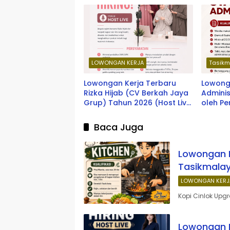
LOWONGAN KERJA
Tasikm
Lowongan Kerja Terbaru
Lowonga
Rizka Hijab (CV Berkah Jaya
Adminis
Grup) Tahun 2026 (Host Live
oleh P
Streaming)
2026
Baca Juga
Lowongan K
Tasikmalay
LOWONGAN KERJ
Kopi Cinlok Upg
Lowongan 