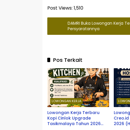
Post Views:
1,510
DAMRI Buka Lowongan Kerja Te
Persyaratannya
Pos Terkait
LOWONGAN KERJA
LOWON
Lowongan Kerja Terbaru
Lowong
Kopi Cinlok Upgrade
Creo.i
Tasikmalaya Tahun 2026
2026 (H
(Staff Kitchen)