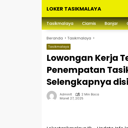
Langsung
LOKER TASIKMALAYA
ke
konten
Info
Lowongan
Tasikmalaya
Ciamis
Banjar
Kerja
Tasikmalaya
Beranda
Tasikmalaya
dan
Sekitarna
Tasikmalaya
Lowongan Kerja T
Penempatan Tasi
Selengkapnya disi
Adminlt
2 Min Baca
Maret 27, 2025