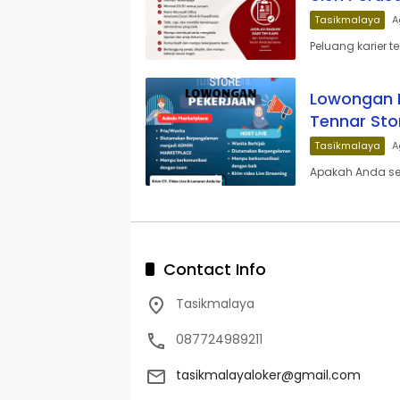
Tasikmalaya
A
Peluang karier t
Lowongan K
Tennar Sto
Tasikmalaya
A
Apakah Anda sed
Contact Info
Tasikmalaya
087724989211
tasikmalayaloker@gmail.com