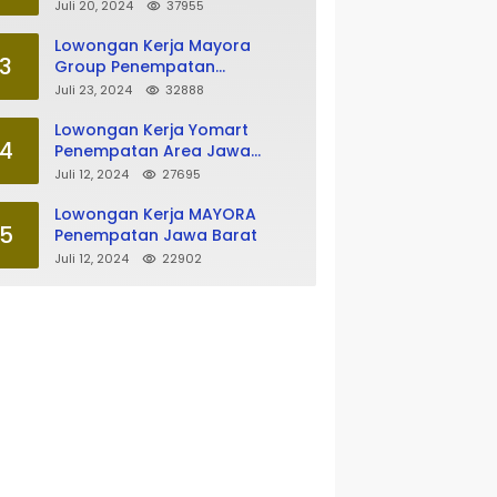
Tasikmalaya
Juli 20, 2024
37955
Lowongan Kerja Mayora
3
Group Penempatan
Tasikmalaya
Juli 23, 2024
32888
Lowongan Kerja Yomart
4
Penempatan Area Jawa
Barat
Juli 12, 2024
27695
Lowongan Kerja MAYORA
5
Penempatan Jawa Barat
Juli 12, 2024
22902