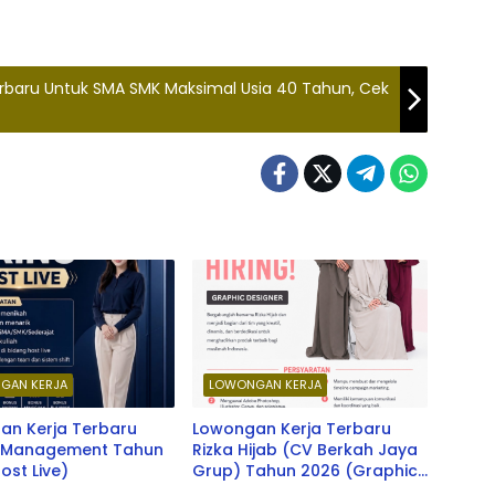
rbaru Untuk SMA SMK Maksimal Usia 40 Tahun, Cek
GAN KERJA
LOWONGAN KERJA
an Kerja Terbaru
Lowongan Kerja Terbaru
d Management Tahun
Rizka Hijab (CV Berkah Jaya
ost Live)
Grup) Tahun 2026 (Graphic
Designer)