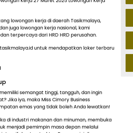
lowongan Kerja 27 Maret 2025 Lowongan Kerja
ntang lowongan kerja di daerah Tasikmalaya,
 dan juga lowongan kerja nasional, kami
 dan terpercaya dari HRD HRD perusahan.
asikmalaya.id untuk mendapatkan loker terbaru
d
up
emiliki semangat tinggi, tangguh, dan ingin
 Jika iya, maka Miss Cimory Business
patan emas yang tidak boleh Anda lewatkan!
ka di industri makanan dan minuman, membuka
tuk menjadi pemimpin masa depan melalui