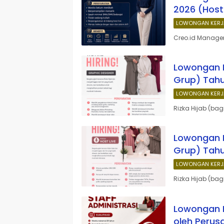
2026 (Host
LOWONGAN KERJ
Creo.id Manage
Lowongan K
Grup) Tahu
LOWONGAN KERJ
Rizka Hijab (bag
Lowongan K
Grup) Tahu
LOWONGAN KERJ
Rizka Hijab (bag
Lowongan K
oleh Perus