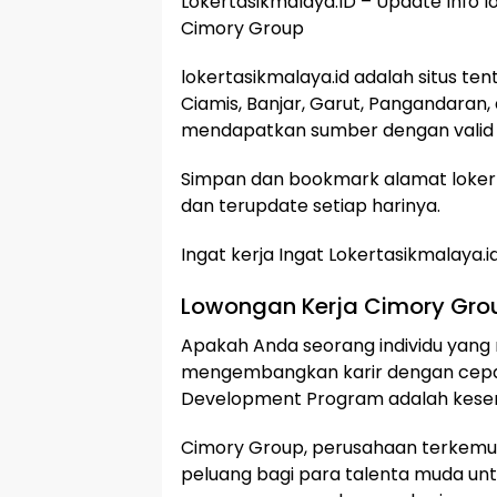
Lokertasikmalaya.ID – Update Info 
Cimory Group
lokertasikmalaya.id adalah situs te
Ciamis, Banjar, Garut, Pangandaran,
mendapatkan sumber dengan valid
Simpan dan bookmark alamat lokert
dan terupdate setiap harinya.
Ingat kerja Ingat Lokertasikmalaya.i
Lowongan Kerja Cimory Gro
Apakah Anda seorang individu yang m
mengembangkan karir dengan cepat?
Development Program adalah kesem
Cimory Group, perusahaan terkemu
peluang bagi para talenta muda un