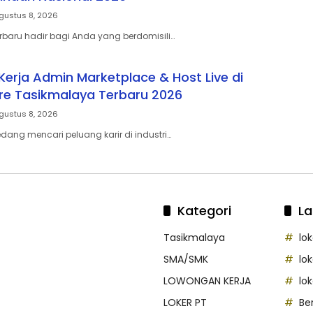
gustus 8, 2026
erbaru hadir bagi Anda yang berdomisili…
erja Admin Marketplace & Host Live di
re Tasikmalaya Terbaru 2026
gustus 8, 2026
ang mencari peluang karir di industri…
Kategori
La
Tasikmalaya
lo
SMA/SMK
lo
LOWONGAN KERJA
lo
LOKER PT
Be