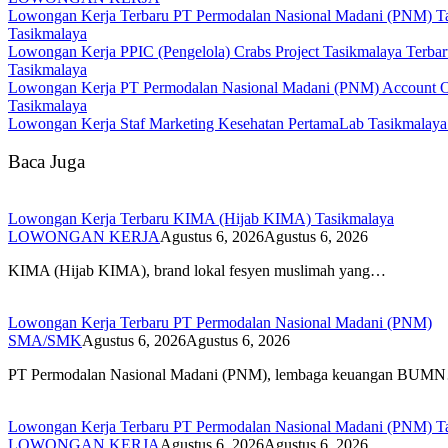
Lowongan Kerja Terbaru PT Permodalan Nasional Madani (PNM) T
Tasikmalaya
Lowongan Kerja PPIC (Pengelola) Crabs Project Tasikmalaya Terba
Tasikmalaya
Lowongan Kerja PT Permodalan Nasional Madani (PNM) Account O
Tasikmalaya
Lowongan Kerja Staf Marketing Kesehatan PertamaLab Tasikmalaya
Baca Juga
Lowongan Kerja Terbaru KIMA (Hijab KIMA) Tasikmalaya
LOWONGAN KERJA
Agustus 6, 2026
Agustus 6, 2026
KIMA (Hijab KIMA), brand lokal fesyen muslimah yang…
Lowongan Kerja Terbaru PT Permodalan Nasional Madani (PNM)
SMA/SMK
Agustus 6, 2026
Agustus 6, 2026
PT Permodalan Nasional Madani (PNM), lembaga keuangan BUM
Lowongan Kerja Terbaru PT Permodalan Nasional Madani (PNM) T
LOWONGAN KERJA
Agustus 6, 2026
Agustus 6, 2026