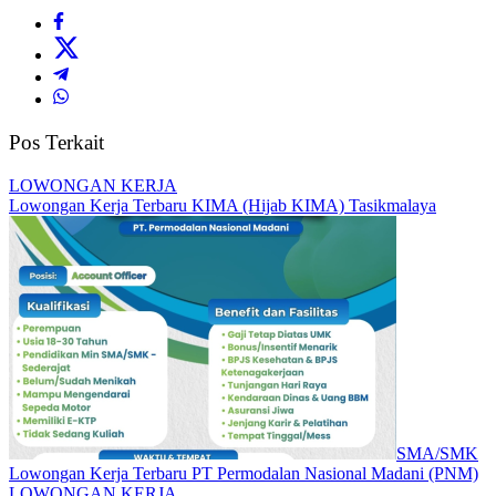
Pos Terkait
LOWONGAN KERJA
Lowongan Kerja Terbaru KIMA (Hijab KIMA) Tasikmalaya
SMA/SMK
Lowongan Kerja Terbaru PT Permodalan Nasional Madani (PNM)
LOWONGAN KERJA