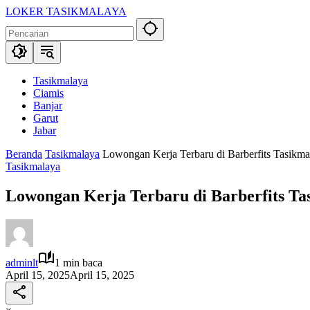
Langsung
LOKER TASIKMALAYA
ke
Info
konten
Lowongan
Kerja
Tasikmalaya
dan
Tasikmalaya
Sekitarna
Ciamis
Banjar
Garut
Jabar
Beranda
Tasikmalaya
Lowongan Kerja Terbaru di Barberfits Tasikm
Tasikmalaya
Lowongan Kerja Terbaru di Barberfits Ta
adminlt
1 min baca
April 15, 2025
April 15, 2025