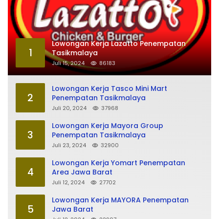
Lowongan Kerja Lazatto Penempatan
1
Tasikmalaya
Juli 15, 2024
86183
Lowongan Kerja Tasco Mini Mart
2
Penempatan Tasikmalaya
Juli 20, 2024
37968
Lowongan Kerja Mayora Group
3
Penempatan Tasikmalaya
Juli 23, 2024
32900
Lowongan Kerja Yomart Penempatan
4
Area Jawa Barat
Juli 12, 2024
27702
Lowongan Kerja MAYORA Penempatan
5
Jawa Barat