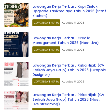
Lowongan Kerja Terbaru Kopi Cinlok
Upgrade Tasikmalaya Tahun 2026 (Staff
Kitchen)
LOWONGAN KERJA
Agustus 8, 2026
Lowongan Kerja Terbaru Creo.id
Management Tahun 2026 (Host Live)
LOWONGAN KERJA
Agustus 8, 2026
Lowongan Kerja Terbaru Rizka Hijab (CV
Berkah Jaya Grup) Tahun 2026 (Graphic
Designer)
LOWONGAN KERJA
Agustus 8, 2026
Lowongan Kerja Terbaru Rizka Hijab (CV
Berkah Jaya Grup) Tahun 2026 (Host
Live Streaming)