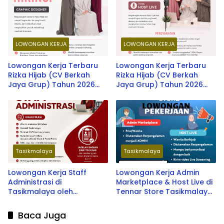
LOWONGAN KERJA
LOWONGAN KERJA
Lowongan Kerja Terbaru
Lowongan Kerja Terbaru
Rizka Hijab (CV Berkah
Rizka Hijab (CV Berkah
Jaya Grup) Tahun 2026
Jaya Grup) Tahun 2026
(Graphic Designer)
(Host Live Streaming)
Tasikmalaya
Tasikmalaya
Lowongan Kerja Staff
Lowongan Kerja Admin
Administrasi di
Marketplace & Host Live di
Tasikmalaya oleh
Tennar Store Tasikmalaya
Perusahaan Nasional 2026
Terbaru 2026
Baca Juga