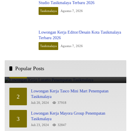
Studio Tasikmalaya Terbaru 2026
Tasikmalaya
Agustus 7, 2026
Lowongan Kerja Editor/Desain Kota Tasikmalaya
Terbaru 2026
Tasikmalaya
Agustus 7, 2026
Lowongan Kerja Lazatto Penempatan Tasikmalaya
Popular Posts
1
Juli 15, 2024
86044
Lowongan Kerja Tasco Mini Mart Penempatan
2
Tasikmalaya
Juli 20, 2024
37918
Lowongan Kerja Mayora Group Penempatan
3
Tasikmalaya
Juli 23, 2024
32847