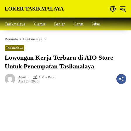
Langsung
LOKER TASIKMALAYA
ke
konten
Info
Lowongan
Tasikmalaya
Ciamis
Banjar
Garut
Jabar
Kerja
Tasikmalaya
Beranda
Tasikmalaya
dan
Sekitarna
Tasikmalaya
Lowongan Kerja Terbaru di AIO Store
Untuk Penempatan Tasikmalaya
Adminlt
1 Min Baca
April 24, 2025