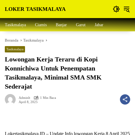
Langsung
LOKER TASIKMALAYA
ke
konten
Info
Lowongan
Tasikmalaya
Ciamis
Banjar
Garut
Jabar
Kerja
Tasikmalaya
Beranda
Tasikmalaya
dan
Sekitarna
Tasikmalaya
Lowongan Kerja Teraru di Kopi
Konnichiwa Untuk Penempatan
Tasikmalaya, Minimal SMA SMK
Sederajat
Adminlt
1 Min Baca
April 8, 2025
Lokertasikmalaya.ID – Update Info lowongan Kerja 8 April 2025