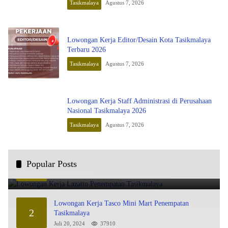
Tasikmalaya
Agustus 7, 2026
Lowongan Kerja Editor/Desain Kota Tasikmalaya
Terbaru 2026
Tasikmalaya
Agustus 7, 2026
Lowongan Kerja Staff Administrasi di Perusahaan
Nasional Tasikmalaya 2026
Tasikmalaya
Agustus 7, 2026
Lowongan Kerja Lazatto Penempatan Tasikmalaya
Popular Posts
1
Juli 15, 2024
86010
Lowongan Kerja Tasco Mini Mart Penempatan
2
Tasikmalaya
Juli 20, 2024
37910