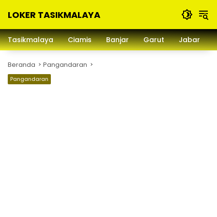
Langsung
LOKER TASIKMALAYA
ke
konten
Info
Lowongan
Tasikmalaya
Ciamis
Banjar
Garut
Jabar
Kerja
Tasikmalaya
Beranda
Pangandaran
dan
Sekitarna
Pangandaran