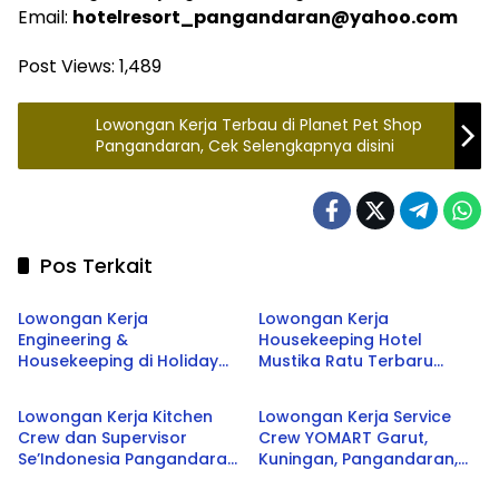
Email:
hotelresort_pangandaran@yahoo.com
Post Views:
1,489
Lowongan Kerja Terbau di Planet Pet Shop
Pangandaran, Cek Selengkapnya disini
Pos Terkait
Pangandaran
Pangandaran
Lowongan Kerja
Lowongan Kerja
Engineering &
Housekeeping Hotel
Housekeeping di Holiday
Mustika Ratu Terbaru
Pangandaran
Ciamis
Beach Inn Pangandaran
Agustus 2026
Terbaru 2026
Lowongan Kerja Kitchen
Lowongan Kerja Service
Crew dan Supervisor
Crew YOMART Garut,
Se’Indonesia Pangandaran
Kuningan, Pangandaran,
Pangandaran
Pangandaran
Terbaru 2026
Cirebon, Ciamis Terbaru