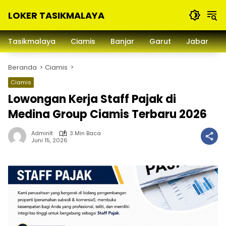
Langsung
LOKER TASIKMALAYA
ke
konten
Info
Lowongan
Tasikmalaya
Ciamis
Banjar
Garut
Jabar
Kerja
Tasikmalaya
Beranda
Ciamis
dan
Sekitarna
Ciamis
Lowongan Kerja Staff Pajak di
Medina Group Ciamis Terbaru 2026
Adminlt
3 Min Baca
Juni 15, 2026