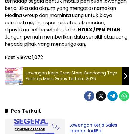
terhadap segala bentuk modus penipuan lowongan
kerja. Jika ada oknum yang mengatasnamakan
Medina Group dan meminta uang untuk biaya
administrasi, transportasi, atau akomodasi,
dipastikan hal tersebut adalah
HOAX / PENIPUAN
.
Jangan pernah memberikan data sensitif atau uang
kepada pihak yang mencurigakan.
Post Views:
1,072
Lowongan Kerja Crew Store Gandoang Toys
Fasilitas Mess Gratis Terbaru 2026
Pos Terkait
Banjar
Lowongan Kerja Sales
Internet IndiBiz