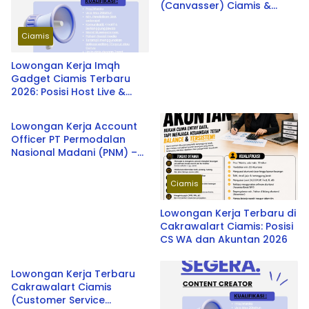
(Canvasser) Ciamis &
Banjar – Peluang Karir
Terbaru 2026
Ciamis
Lowongan Kerja Imqh
Gadget Ciamis Terbaru
2026: Posisi Host Live &
Banjar
Content Creator
Lowongan Kerja Account
Officer PT Permodalan
Nasional Madani (PNM) –
Tasikmalaya, Ciamis,
Banjar, dan Pangandaran
Ciamis
Terbaru 2026
Lowongan Kerja Terbaru di
Cakrawalart Ciamis: Posisi
CS WA dan Akuntan 2026
Ciamis
Lowongan Kerja Terbaru
Cakrawalart Ciamis
(Customer Service