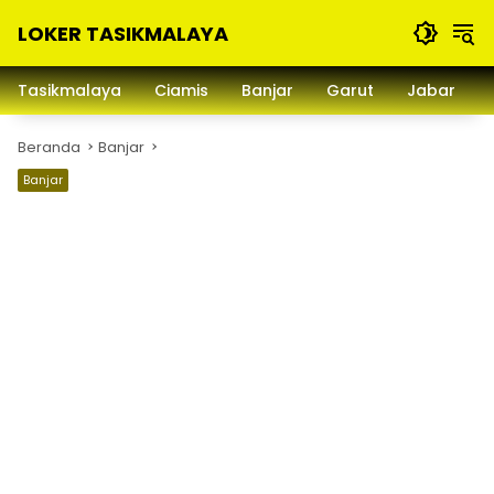
Langsung
LOKER TASIKMALAYA
ke
konten
Info
Lowongan
Tasikmalaya
Ciamis
Banjar
Garut
Jabar
Kerja
Tasikmalaya
Beranda
Banjar
dan
Sekitarna
Banjar