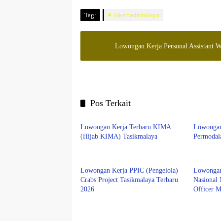
Tag:
lokertasikmalaya
Lowongan Kerja Personal Assistant W
Pos Terkait
LOWONGAN KERJA
SMA/S
Lowongan Kerja Terbaru KIMA
Lowongan
(Hijab KIMA) Tasikmalaya
Permodal
Tasikmalaya
Tasikma
Lowongan Kerja PPIC (Pengelola)
Lowongan
Crabs Project Tasikmalaya Terbaru
Nasional
2026
Officer 
Terbaru 