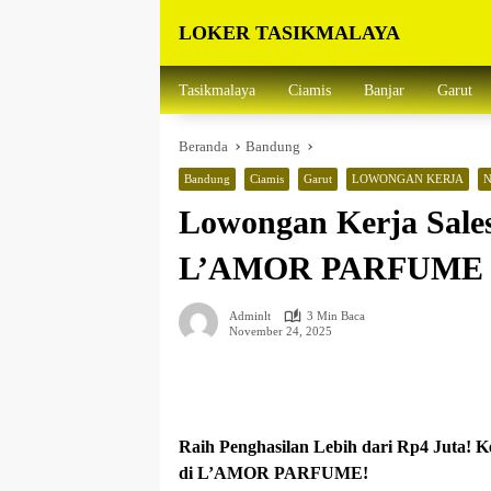
Langsung
LOKER TASIKMALAYA
ke
konten
Info
Lowongan
Tasikmalaya
Ciamis
Banjar
Garut
Kerja
Tasikmalaya
Beranda
Bandung
dan
Sekitarna
Bandung
Ciamis
Garut
LOWONGAN KERJA
Lowongan Kerja Sale
L’AMOR PARFUME Pe
Adminlt
3 Min Baca
November 24, 2025
Raih Penghasilan Lebih dari Rp4 Juta! K
di L’AMOR PARFUME!