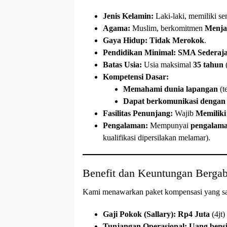
Jenis Kelamin:
Laki-laki, memiliki s
Agama:
Muslim, berkomitmen
Menja
Gaya Hidup:
Tidak Merokok
.
Pendidikan Minimal:
SMA Sederaja
Batas Usia:
Usia maksimal
35 tahun
(
Kompetensi Dasar:
Memahami dunia lapangan
(t
Dapat berkomunikasi dengan
Fasilitas Penunjang:
Wajib
Memiliki
Pengalaman:
Mempunyai
pengalama
kualifikasi dipersilakan melamar).
Benefit dan Keuntungan Berga
Kami menawarkan paket kompensasi yang sang
Gaji Pokok (Sallary):
Rp4 Juta
(4jt)
Tunjangan Operasional:
Uang bensi