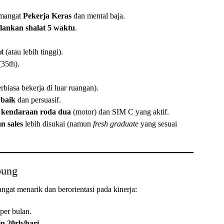
emangat
Pekerja Keras
dan mental baja.
lankan shalat 5 waktu
.
t
(atau lebih tinggi).
35th).
erbiasa bekerja di luar ruangan).
 baik
dan persuasif.
 kendaraan roda dua
(motor) dan SIM C yang aktif.
n sales
lebih disukai (namun
fresh graduate
yang sesuai
bung
at menarik dan berorientasi pada kinerja:
 per bulan.
n 20rb/hari
.