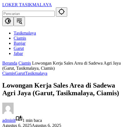
Langsung
LOKER TASIKMALAYA
ke
Info
konten
Lowongan
Kerja
Tasikmalaya
dan
Tasikmalaya
Sekitarna
Ciamis
Banjar
Garut
Jabar
Beranda
Ciamis
Lowongan Kerja Sales Area di Sadewa Agri Jaya
(Garut, Tasikmalaya, Ciamis)
Ciamis
Garut
Tasikmalaya
Lowongan Kerja Sales Area di Sadewa
Agri Jaya (Garut, Tasikmalaya, Ciamis)
adminlt
1 min baca
Agustus 6, 2025
Agustus 6, 2025