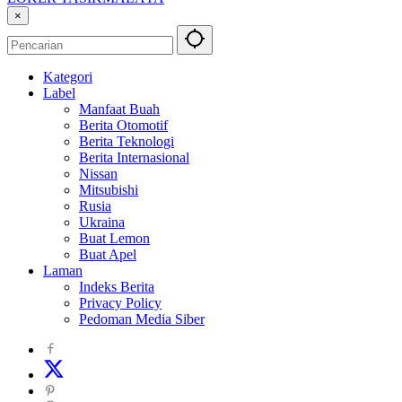
Info
×
Lowongan
Kerja
Tasikmalaya
Kategori
dan
Label
Sekitarna
Manfaat Buah
Berita Otomotif
Berita Teknologi
Berita Internasional
Nissan
Mitsubishi
Rusia
Ukraina
Buat Lemon
Buat Apel
Laman
Indeks Berita
Privacy Policy
Pedoman Media Siber