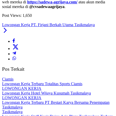
web mereka di
https://sadewa-agrijaya.com/
atau akun media
sosial mereka di
@cvsadewaagrijaya
.
Post Views:
1,650
Lowongan Kerja PT. Firjani Berkah Utama Tasikmalaya
Pos Terkait
Ciamis
Lowongan Kerja Terbaru Totalitas Sports Ciamis
LOWONGAN KERJA
Lowongan Kerja Hotel Wijaya Kusumah Tasikmalaya
LOWONGAN KERJA
Lowongan Kerja Terbaru PT Bestari Karya Bersama Penempatan
Tasikmalaya
Tasikmalaya