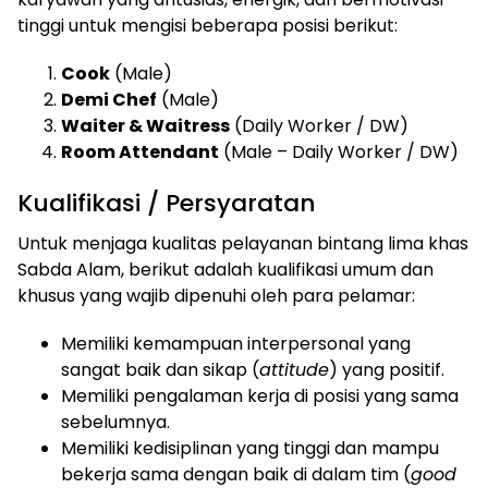
tinggi untuk mengisi beberapa posisi berikut:
Cook
(Male)
Demi Chef
(Male)
Waiter & Waitress
(Daily Worker / DW)
Room Attendant
(Male – Daily Worker / DW)
Kualifikasi / Persyaratan
Untuk menjaga kualitas pelayanan bintang lima khas
Sabda Alam, berikut adalah kualifikasi umum dan
khusus yang wajib dipenuhi oleh para pelamar:
Memiliki kemampuan interpersonal yang
sangat baik dan sikap (
attitude
) yang positif.
Memiliki pengalaman kerja di posisi yang sama
sebelumnya.
Memiliki kedisiplinan yang tinggi dan mampu
bekerja sama dengan baik di dalam tim (
good