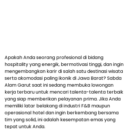
Apakah Anda seorang profesional di bidang
hospitality yang energik, bermotivasi tinggi, dan ingin
mengembangkan karir di salah satu destinasi wisata
serta akomodasi paling ikonik di Jawa Barat? Sabda
Alam Garut saat ini sedang membuka lowongan
kerja terbaru untuk mencari talenta-talenta terbaik
yang siap memberikan pelayanan prima. Jika Anda
memiliki latar belakang di industri F&B maupun
operasional hotel dan ingin berkembang bersama
tim yang solid, ini adalah kesempatan emas yang
tepat untuk Anda.