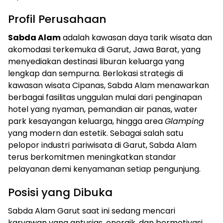
Profil Perusahaan
Sabda Alam
adalah kawasan daya tarik wisata dan
akomodasi terkemuka di Garut, Jawa Barat, yang
menyediakan destinasi liburan keluarga yang
lengkap dan sempurna. Berlokasi strategis di
kawasan wisata Cipanas, Sabda Alam menawarkan
berbagai fasilitas unggulan mulai dari penginapan
hotel yang nyaman, pemandian air panas, water
park kesayangan keluarga, hingga area
Glamping
yang modern dan estetik. Sebagai salah satu
pelopor industri pariwisata di Garut, Sabda Alam
terus berkomitmen meningkatkan standar
pelayanan demi kenyamanan setiap pengunjung.
Posisi yang Dibuka
Sabda Alam Garut saat ini sedang mencari
karyawan yang antusias, energik, dan bermotivasi