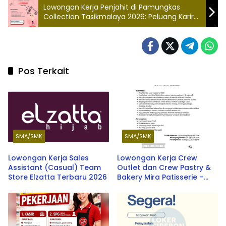
Lowongan Kerja Penjahit di Pamungkas
Collection Tasikmalaya 2026: Peluang Karir
Industri Konveksi Terbaru
Pos Terkait
SMA/SMK
SMA/SMK
Lowongan Kerja Sales
Lowongan Kerja Crew
Assistant (Casual) Team
Outlet dan Crew Pastry &
Store Elzatta Terbaru 2026
Bakery Mira Patisserie –
Membuka Peluang Karir
Terbaru 2026