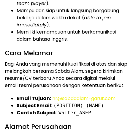
team player
).
Mampu dan siap untuk langsung bergabung
bekerja dalam waktu dekat (
able to join
immediately
).
Memiliki kemampuan untuk berkomunikasi
dalam bahasa Inggris.
Cara Melamar
Bagi Anda yang memenuhi kualifikasi di atas dan siap
melangkah bersama Sabda Alam, segera kirimkan
resume/CV terbaru Anda secara digital melalui
email resmi perusahaan dengan ketentuan berikut:
Email Tujuan:
hr@sabdaalam-garut.com
Subject Email:
(POSITION)_(NAME)
Contoh Subject:
Waiter_ASEP
Alamat Perusahaan