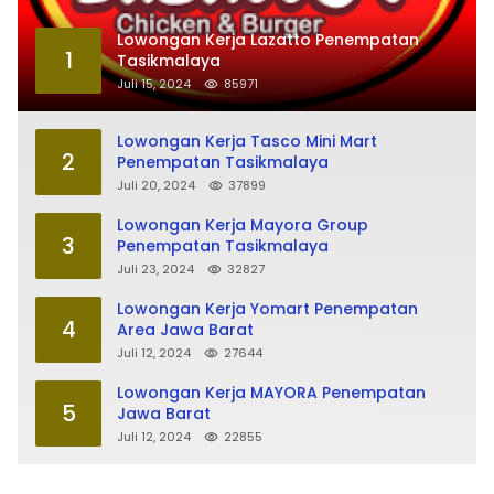
Lowongan Kerja Lazatto Penempatan
1
Tasikmalaya
Juli 15, 2024
85971
Lowongan Kerja Tasco Mini Mart
2
Penempatan Tasikmalaya
Juli 20, 2024
37899
Lowongan Kerja Mayora Group
3
Penempatan Tasikmalaya
Juli 23, 2024
32827
Lowongan Kerja Yomart Penempatan
4
Area Jawa Barat
Juli 12, 2024
27644
Lowongan Kerja MAYORA Penempatan
5
Jawa Barat
Juli 12, 2024
22855