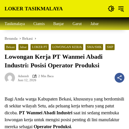
Langsung
LOKER TASIKMALAYA
ke
konten
Info
Lowongan
Tasikmalaya
Ciamis
Banjar
Garut
Jabar
Kerja
Tasikmalaya
Beranda
Bekasi
dan
Sekitarna
Bekasi
Jabar
LOKER PT
LOWONGAN KERJA
SMA/SMK
SMP
Lowongan Kerja PT Wanmei Abadi
Industri: Posisi Operator Produksi
Adminlt
2 Min Baca
Juni 12, 2026
Bagi Anda warga Kabupaten Bekasi, khususnya yang berdomisili
di sekitar wilayah Setu, ada peluang kerja terbaru yang patut
dicoba.
PT Wanmei Abadi Industri
saat ini sedang membuka
lowongan kerja untuk mengisi posisi penting di lini manufaktur
mereka sebagai
Operator Produksi
.