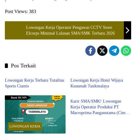
Post Views:
383
Lowongan Kerja Operator Pengawas CCTV Store
Elcorps Minimal Lulusan SMA/SMK Terbaru 2026
Pos Terkait
Ciamis
LOWONGAN KERJA
Lowongan Kerja Terbaru Totalitas
Lowongan Kerja Hotel Wijaya
Sports Ciamis
Kusumah Tasikmalaya
SMA/SMK
Karir SMA/SMK! Lowongan
Kerja Operator Produksi PT
Macroprima Panganutama (Cimory
Group) Jawa Barat Terbaru 2026
LOWONGAN KERJA