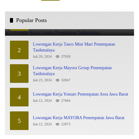
Lowongan Kerja Lazatto Penempatan Tasikmalaya
Popular Posts
1
Juli 15, 2024
86044
Lowongan Kerja Tasco Mini Mart Penempatan
2
Tasikmalaya
Juli 20, 2024
37918
Lowongan Kerja Mayora Group Penempatan
3
Tasikmalaya
Juli 23, 2024
32847
Lowongan Kerja Yomart Penempatan Area Jawa Barat
4
Juli 12, 2024
27664
Lowongan Kerja MAYORA Penempatan Jawa Barat
5
Juli 12, 2024
22873