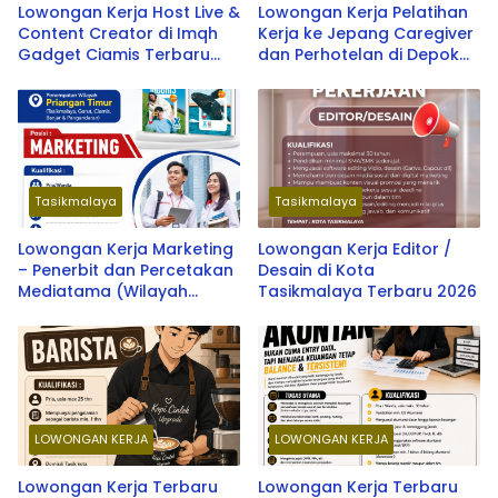
Lowongan Kerja Host Live &
Lowongan Kerja Pelatihan
Content Creator di Imqh
Kerja ke Jepang Caregiver
Gadget Ciamis Terbaru
dan Perhotelan di Depok
2026
oleh Soken School & LPK
SOU Depok School
Tasikmalaya
Tasikmalaya
Lowongan Kerja Marketing
Lowongan Kerja Editor /
– Penerbit dan Percetakan
Desain di Kota
Mediatama (Wilayah
Tasikmalaya Terbaru 2026
Priangan Timur) Terbaru
2026
LOWONGAN KERJA
LOWONGAN KERJA
Lowongan Kerja Terbaru
Lowongan Kerja Terbaru