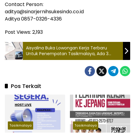
Contact Person:
aditya@sinarjernihsukesindo.co.id
Aditya 0857-0326-4336
Post Views:
2,193
Aisyalina Buka Lowongan Kerja Terbaru
Untuk Penempatan Tasikmalaya, Ada 3
Posisi Menarik!
Pos Terkait
Tasikmalaya
Tasikmalaya