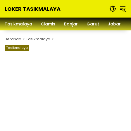
Langsung
LOKER TASIKMALAYA
ke
konten
Info
Lowongan
Tasikmalaya
Ciamis
Banjar
Garut
Jabar
Kerja
Tasikmalaya
Beranda
Tasikmalaya
dan
Sekitarna
Tasikmalaya