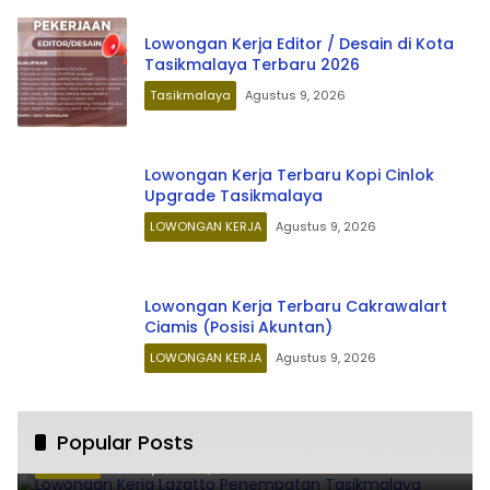
Lowongan Kerja Editor / Desain di Kota
Tasikmalaya Terbaru 2026
Tasikmalaya
Agustus 9, 2026
Lowongan Kerja Terbaru Kopi Cinlok
Upgrade Tasikmalaya
LOWONGAN KERJA
Agustus 9, 2026
Lowongan Kerja Terbaru Cakrawalart
Ciamis (Posisi Akuntan)
LOWONGAN KERJA
Agustus 9, 2026
Lowongan Kerja Lazatto Penempatan
Popular Posts
1
Tasikmalaya
Juli 15, 2024
86237