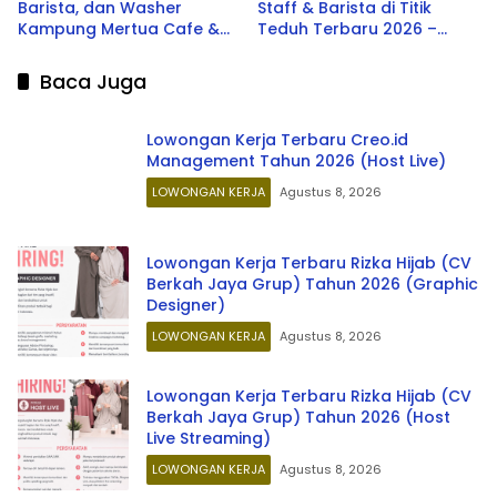
Barista, dan Washer
Staff & Barista di Titik
Kampung Mertua Cafe &
Teduh Terbaru 2026 –
Resto Terbaru 2026
Peluang Karier di Industri
Kuliner dan Coffee Shop
Baca Juga
Lowongan Kerja Terbaru Creo.id
Management Tahun 2026 (Host Live)
LOWONGAN KERJA
Agustus 8, 2026
Lowongan Kerja Terbaru Rizka Hijab (CV
Berkah Jaya Grup) Tahun 2026 (Graphic
Designer)
LOWONGAN KERJA
Agustus 8, 2026
Lowongan Kerja Terbaru Rizka Hijab (CV
Berkah Jaya Grup) Tahun 2026 (Host
Live Streaming)
LOWONGAN KERJA
Agustus 8, 2026