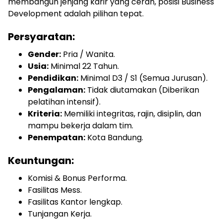
membangun jenjang karir yang cerah, posisi Business
Development adalah pilihan tepat.
Persyaratan:
Gender:
Pria / Wanita.
Usia:
Minimal 22 Tahun.
Pendidikan:
Minimal D3 / S1 (Semua Jurusan).
Pengalaman:
Tidak diutamakan (Diberikan
pelatihan intensif).
Kriteria:
Memiliki integritas, rajin, disiplin, dan
mampu bekerja dalam tim.
Penempatan:
Kota Bandung.
Keuntungan:
Komisi & Bonus Performa.
Fasilitas Mess.
Fasilitas Kantor lengkap.
Tunjangan Kerja.