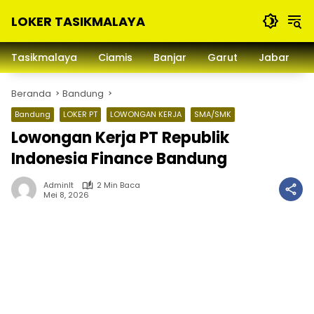
Langsung
LOKER TASIKMALAYA
ke
konten
Info
Lowongan
Tasikmalaya
Ciamis
Banjar
Garut
Jabar
Kerja
Tasikmalaya
Beranda
Bandung
dan
Sekitarna
Bandung
LOKER PT
LOWONGAN KERJA
SMA/SMK
Lowongan Kerja PT Republik
Indonesia Finance Bandung
Adminlt
2 Min Baca
Mei 8, 2026