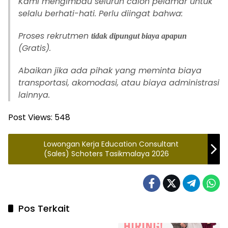
Kami mengimbau seluruh calon pelamar untuk
selalu berhati-hati. Perlu diingat bahwa:
Proses rekrutmen
tidak dipungut biaya apapun
(Gratis).
Abaikan jika ada pihak yang meminta biaya
transportasi, akomodasi, atau biaya administrasi
lainnya.
Post Views:
548
Lowongan Kerja Education Consultant
(Sales) Schoters Tasikmalaya 2026
Pos Terkait
LOWONGAN KERJA