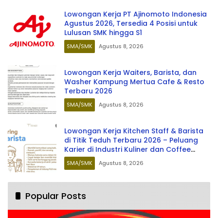
Lowongan Kerja PT Ajinomoto Indonesia
Agustus 2026, Tersedia 4 Posisi untuk
Lulusan SMK hingga S1
SMA/SMK
Agustus 8, 2026
Lowongan Kerja Waiters, Barista, dan
Washer Kampung Mertua Cafe & Resto
Terbaru 2026
SMA/SMK
Agustus 8, 2026
Lowongan Kerja Kitchen Staff & Barista
di Titik Teduh Terbaru 2026 – Peluang
Karier di Industri Kuliner dan Coffee
Shop
SMA/SMK
Agustus 8, 2026
Popular Posts