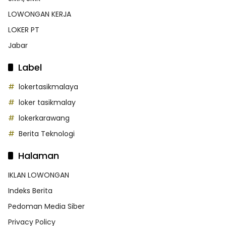
LOWONGAN KERJA
LOKER PT
Jabar
Label
lokertasikmalaya
loker tasikmalay
lokerkarawang
Berita Teknologi
Halaman
IKLAN LOWONGAN
Indeks Berita
Pedoman Media Siber
Privacy Policy