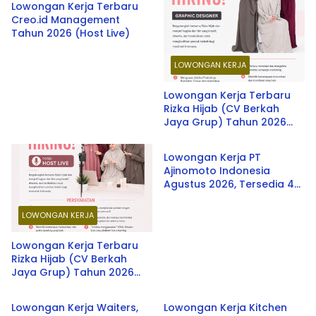
Lowongan Kerja Terbaru
Creo.id Management
Tahun 2026 (Host Live)
LOWONGAN KERJA
Lowongan Kerja Terbaru
Rizka Hijab (CV Berkah
Jaya Grup) Tahun 2026
SMA/SMK
(Graphic Designer)
Lowongan Kerja PT
Ajinomoto Indonesia
Agustus 2026, Tersedia 4
Posisi untuk Lulusan SMK
hingga S1
LOWONGAN KERJA
Lowongan Kerja Terbaru
Rizka Hijab (CV Berkah
Jaya Grup) Tahun 2026
SMA/SMK
SMA/SMK
(Host Live Streaming)
Lowongan Kerja Waiters,
Lowongan Kerja Kitchen