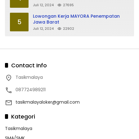
Juli 12, 2024
27695
Lowongan Kerja MAYORA Penempatan
5
Jawa Barat
Juli 12, 2024
22902
Contact Info
Tasikmalaya
087724989211
tasikmalayaloker@gmail.com
Kategori
Tasikmalaya
SMA/SMK