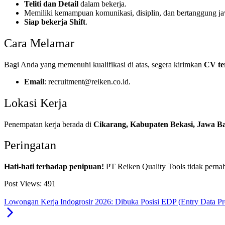
Teliti dan Detail
dalam bekerja.
Memiliki kemampuan komunikasi, disiplin, dan bertanggung j
Siap bekerja Shift
.
Cara Melamar
Bagi Anda yang memenuhi kualifikasi di atas, segera kirimkan
CV te
Email
: recruitment@reiken.co.id.
Lokasi Kerja
Penempatan kerja berada di
Cikarang, Kabupaten Bekasi, Jawa B
Peringatan
Hati-hati terhadap penipuan!
PT Reiken Quality Tools tidak perna
Post Views:
491
Lowongan Kerja Indogrosir 2026: Dibuka Posisi EDP (Entry Data Pr