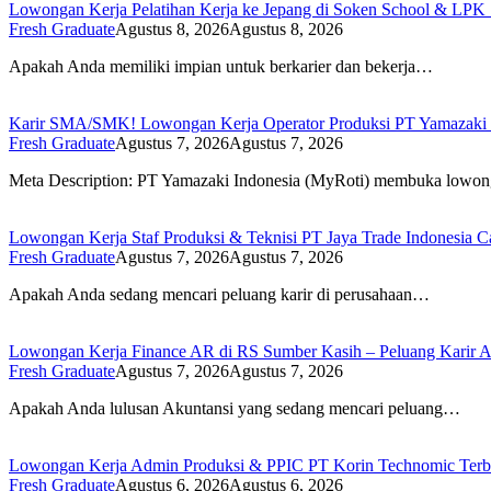
Lowongan Kerja Pelatihan Kerja ke Jepang di Soken School & LP
Fresh Graduate
Agustus 8, 2026
Agustus 8, 2026
Apakah Anda memiliki impian untuk berkarier dan bekerja…
Karir SMA/SMK! Lowongan Kerja Operator Produksi PT Yamazaki I
Fresh Graduate
Agustus 7, 2026
Agustus 7, 2026
Meta Description: PT Yamazaki Indonesia (MyRoti) membuka low
Lowongan Kerja Staf Produksi & Teknisi PT Jaya Trade Indonesia 
Fresh Graduate
Agustus 7, 2026
Agustus 7, 2026
Apakah Anda sedang mencari peluang karir di perusahaan…
Lowongan Kerja Finance AR di RS Sumber Kasih – Peluang Karir A
Fresh Graduate
Agustus 7, 2026
Agustus 7, 2026
Apakah Anda lulusan Akuntansi yang sedang mencari peluang…
Lowongan Kerja Admin Produksi & PPIC PT Korin Technomic Terb
Fresh Graduate
Agustus 6, 2026
Agustus 6, 2026