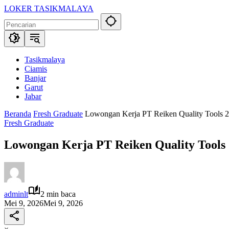
Langsung
LOKER TASIKMALAYA
ke
Info
konten
Lowongan
Kerja
Tasikmalaya
dan
Tasikmalaya
Sekitarna
Ciamis
Banjar
Garut
Jabar
Beranda
Fresh Graduate
Lowongan Kerja PT Reiken Quality Tools 2
Fresh Graduate
Lowongan Kerja PT Reiken Quality Tools 
adminlt
2 min baca
Mei 9, 2026
Mei 9, 2026