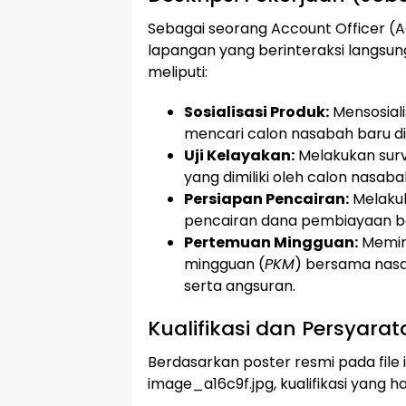
Sebagai seorang Account Officer (
lapangan yang berinteraksi langsun
meliputi:
Sosialisasi Produk:
Mensosiali
mencari calon nasabah baru di 
Uji Kelayakan:
Melakukan surve
yang dimiliki oleh calon nasaba
Persiapan Pencairan:
Melakuk
pencairan dana pembiayaan bag
Pertemuan Mingguan:
Memim
mingguan (
PKM
) bersama nas
serta angsuran.
Kualifikasi dan Persyara
Berdasarkan poster resmi pada file
image_a16c9f.jpg, kualifikasi yang h