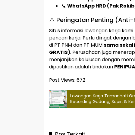
📞
WhatsApp HRD (Pak Rokib
⚠️ Peringatan Penting (Anti
Situs informasi lowongan kerja k
pencari kerja. Perlu diingat denga
di PT PNM dan PT MUM
sama sekali
GRATIS)
. Perusahaan juga menerap
menjanjikan kelulusan dengan memin
dipastikan adalah tindakan
PENIPU
Post Views:
672
Lowongan Kerja Tamanhati Gro
Recording Gudang, Sopir, & Ke
Pos Terkait