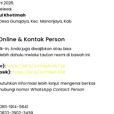
ni 2026.
elesai.
ul Khotimah
 Desa Gunajaya, Kec. Manonjaya, Kab.
nline & Kontak Person
k-In
, Anda juga diwajibkan atau bisa
ebih dahulu melalui tautan resmi di bawah ini:
r):
https://bit.ly/AOPNMCMSTSK
asik):
https://bit.ly/AOPNMTASIK
tuhkan informasi lebih lanjut mengenai berkas
nghubungi nomor WhatsApp
Contact Person
0811-1914-5841
0822-2902-3459