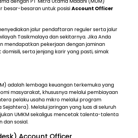
ama dengan PT Mitra Utama Madani (MUM)
 besar-besaran untuk posisi
Account Officer
menyediakan jalur pendaftaran reguler serta jalur
ilayah Tasikmalaya dan sekitarnya. Jika Anda
gin mendapatkan pekerjaan dengan jaminan
omisili, serta jenjang karir yang pasti, simak
NM) adalah lembaga keuangan terkemuka yang
omi masyarakat, khususnya melalui pembiayaan
tera pelaku usaha mikro melalui program
jahtera). Melalui jaringan yang luas di seluruh
ukan UMKM sekaligus mencetak talenta-talenta
 dan sosial.
desk) Account Officer