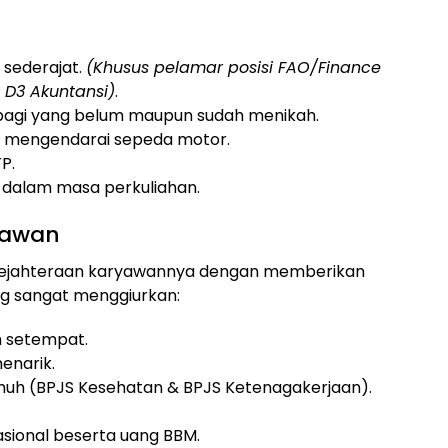
sederajat.
(Khusus pelamar posisi FAO/Finance
l D3 Akuntansi)
.
agi yang belum maupun sudah menikah.
mengendarai sepeda motor.
P.
 dalam masa perkuliahan.
ryawan
ejahteraan karyawannya dengan memberikan
ang sangat menggiurkan:
h setempat.
enarik.
enuh (BPJS Kesehatan & BPJS Ketenagakerjaan).
asional beserta uang BBM.