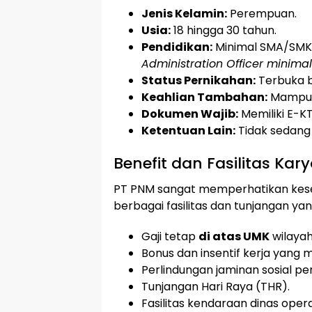
Jenis Kelamin:
Perempuan.
Usia:
18 hingga 30 tahun.
Pendidikan:
Minimal SMA/SMK 
Administration Officer minima
Status Pernikahan:
Terbuka b
Keahlian Tambahan:
Mampu 
Dokumen Wajib:
Memiliki E-KT
Ketentuan Lain:
Tidak sedang
Benefit dan Fasilitas Ka
PT PNM sangat memperhatikan kes
berbagai fasilitas dan tunjangan y
Gaji tetap
di atas UMK
wilaya
Bonus dan insentif kerja yang m
Perlindungan jaminan sosial p
Tunjangan Hari Raya (THR).
Fasilitas kendaraan dinas oper