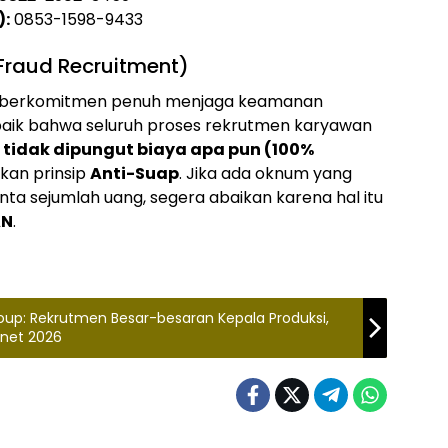
):
0853-1598-9433
-Fraud Recruitment)
ami berkomitmen penuh menjaga keamanan
n baik bahwa seluruh proses rekrutmen karyawan
 tidak dipungut biaya apa pun (100%
kan prinsip
Anti-Suap
. Jika ada oknum yang
ta sejumlah uang, segera abaikan karena hal itu
AN
.
up: Rekrutmen Besar-besaran Kepala Produksi,
rnet 2026