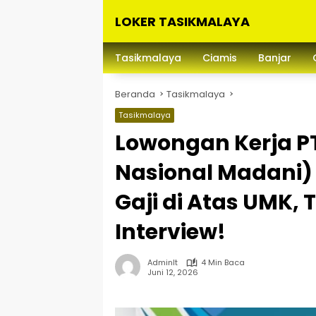
Langsung
LOKER TASIKMALAYA
ke
konten
Info
Lowongan
Tasikmalaya
Ciamis
Banjar
Kerja
Tasikmalaya
Beranda
Tasikmalaya
dan
Sekitarna
Tasikmalaya
Lowongan Kerja P
Nasional Madani) P
Gaji di Atas UMK,
Interview!
Adminlt
4 Min Baca
Juni 12, 2026