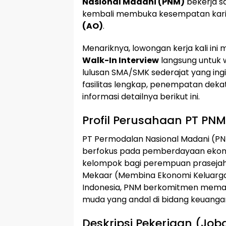
Nasional Madani (PNM)
bekerja s
kembali membuka kesempatan karir
(AO)
.
Menariknya, lowongan kerja kali ini 
Walk-In Interview
langsung untuk w
lulusan SMA/SMK sederajat yang in
fasilitas lengkap, penempatan dekat d
informasi detailnya berikut ini.
Profil Perusahaan PT PNM
PT Permodalan Nasional Madani (P
berfokus pada pemberdayaan ekon
kelompok bagi perempuan prasejah
Mekaar (Membina Ekonomi Keluarga Se
Indonesia, PNM berkomitmen memaj
muda yang andal di bidang keuangan
Deskripsi Pekerjaan (Job