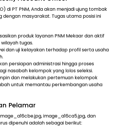
AO) di PT PNM, Anda akan menjadi ujung tombak
g dengan masyarakat. Tugas utama posisi ini
sasikan produk layanan PNM Mekaar dan aktif
wilayah tugas.
i dan uji kelayakan terhadap profil serta usaha
h.
an persiapan administrasi hingga proses
i nasabah kelompok yang lolos seleksi.
pin dan melakukan pertemuan kelompok
abah untuk memantau perkembangan usaha
tan Pelamar
 image_a16cbe.jpg, image_a16ca5.jpg, dan
arus dipenuhi adalah sebagai berikut: