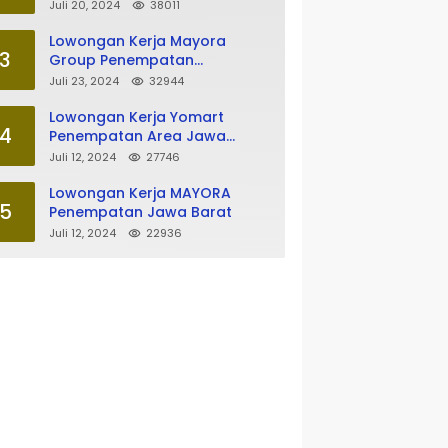
Tasikmalaya
Juli 20, 2024
38011
Lowongan Kerja Mayora
3
Group Penempatan
Tasikmalaya
Juli 23, 2024
32944
Lowongan Kerja Yomart
4
Penempatan Area Jawa
Barat
Juli 12, 2024
27746
Lowongan Kerja MAYORA
5
Penempatan Jawa Barat
Juli 12, 2024
22936