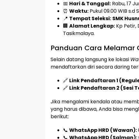
📅
Hari & Tanggal:
Rabu, 17 Ju
⏰
Waktu:
Pukul 09.00 WIB s.d S
📍
Tempat Seleksi:
SMK Husn
🏢
Alamat Lengkap:
Kp Petir,
Tasikmalaya.
Panduan Cara Melamar O
Selain datang langsung ke lokasi
Wal
mendaftarkan diri secara daring terl
🔗
Link Pendaftaran 1 (Regule
🔗
Link Pendaftaran 2 (Sesi T
Jika mengalami kendala atau membu
yang harus dibawa, Anda bisa me
berikut:
📞
WhatsApp HRD (Wawan):
📞
WhatsApp HRD (Salman):