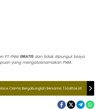
men PT PNM
GRATIS
dan tidak dipungut biaya
enipuan yang mengatasnamakan PNM.
lace Ciamis Bergabunglah Bersama Totalitas.id!