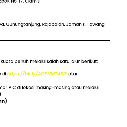
kbok No. 17, Ciamis.
ya, Gunungtanjung, Rajapolah, Jamanis, Tawang,
uota penuh melalui salah satu jalur berikut:
n di
https://bit.ly/AOPNMTASIK
atau
or PIC di lokasi masing-masing atau melalui:
)
an)