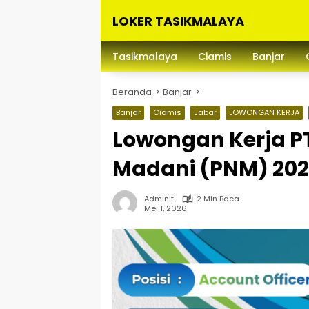
Langsung
LOKER TASIKMALAYA
ke
konten
Info
Lowongan
Tasikmalaya
Ciamis
Banjar
Kerja
Tasikmalaya
Beranda
Banjar
dan
Sekitarna
Banjar
Ciamis
Jabar
LOWONGAN KERJA
Lowongan Kerja P
Madani (PNM) 20
Adminlt
2 Min Baca
Mei 1, 2026