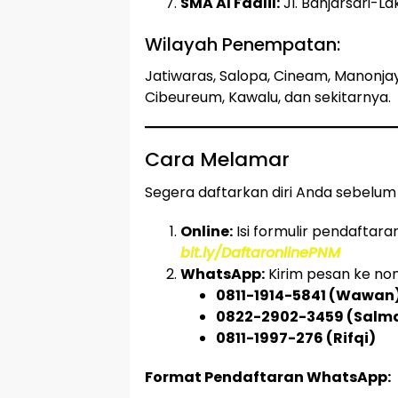
SMA Al Fadlil:
Jl. Banjarsari-La
Wilayah Penempatan:
Jatiwaras, Salopa, Cineam, Manonja
Cibeureum, Kawalu, dan sekitarnya.
Cara Melamar
Segera daftarkan diri Anda sebelum k
Online:
Isi formulir pendaftara
bit.ly/DaftaronlinePNM
WhatsApp:
Kirim pesan ke nom
0811-1914-5841 (Wawan
0822-2902-3459 (Salm
0811-1997-276 (Rifqi)
Format Pendaftaran WhatsApp: