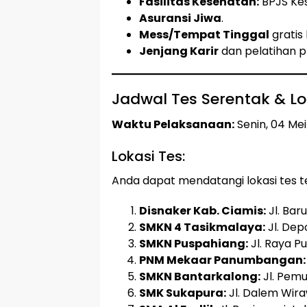
Fasilitas Kesehatan:
BPJS Kes
Asuransi Jiwa
.
Mess/Tempat Tinggal
gratis
Jenjang Karir
dan pelatihan pr
Jadwal Tes Serentak & L
Waktu Pelaksanaan:
Senin, 04 Mei
Lokasi Tes:
Anda dapat mendatangi lokasi tes te
Disnaker Kab. Ciamis:
Jl. Bar
SMKN 4 Tasikmalaya:
Jl. Dep
SMKN Puspahiang:
Jl. Raya P
PNM Mekaar Panumbangan:
SMKN Bantarkalong:
Jl. Pemu
SMK Sukapura:
Jl. Dalem Wira