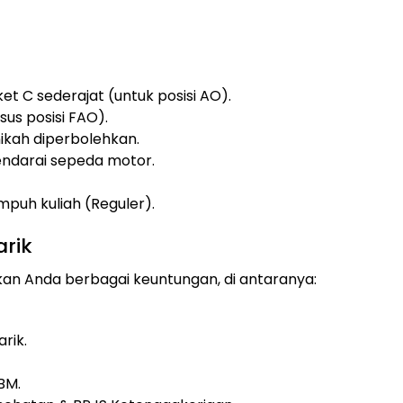
 C sederajat (untuk posisi AO).
sus posisi FAO).
kah diperbolehkan.
darai sepeda motor.
puh kuliah (Reguler).
arik
 Anda berbagai keuntungan, di antaranya:
rik.
BM.