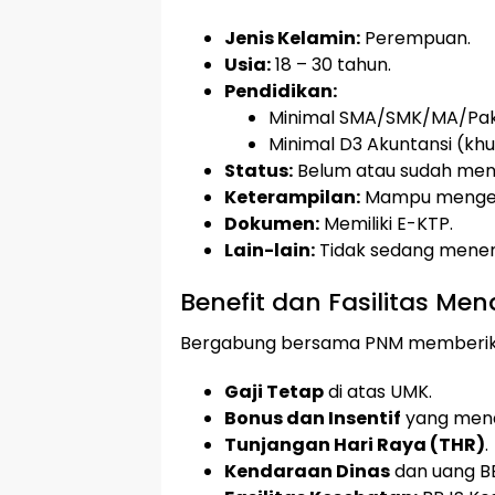
Jenis Kelamin:
Perempuan.
Usia:
18 – 30 tahun.
Pendidikan:
Minimal SMA/SMK/MA/Paket
Minimal D3 Akuntansi (khu
Status:
Belum atau sudah meni
Keterampilan:
Mampu mengen
Dokumen:
Memiliki E-KTP.
Lain-lain:
Tidak sedang menem
Benefit dan Fasilitas Men
Bergabung bersama PNM memberikan
Gaji Tetap
di atas UMK.
Bonus dan Insentif
yang mena
Tunjangan Hari Raya (THR)
.
Kendaraan Dinas
dan uang B