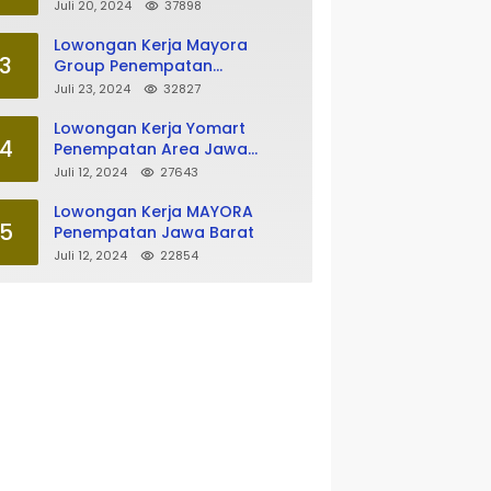
Tasikmalaya
Juli 20, 2024
37898
Lowongan Kerja Mayora
3
Group Penempatan
Tasikmalaya
Juli 23, 2024
32827
Lowongan Kerja Yomart
4
Penempatan Area Jawa
Barat
Juli 12, 2024
27643
Lowongan Kerja MAYORA
5
Penempatan Jawa Barat
Juli 12, 2024
22854