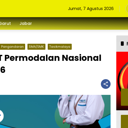
Jumat, 7 Agustus 2026
Garut
Jabar
Pangandaran
SMA/SMK
Tasikmalaya
T Permodalan Nasional
26