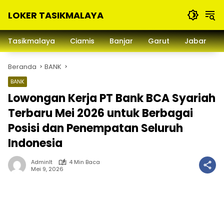
Langsung
LOKER TASIKMALAYA
ke
konten
Info
Lowongan
Tasikmalaya
Ciamis
Banjar
Garut
Jabar
Kerja
Tasikmalaya
Beranda
BANK
dan
Sekitarna
BANK
Lowongan Kerja PT Bank BCA Syariah
Terbaru Mei 2026 untuk Berbagai
Posisi dan Penempatan Seluruh
Indonesia
Adminlt
4 Min Baca
Mei 9, 2026