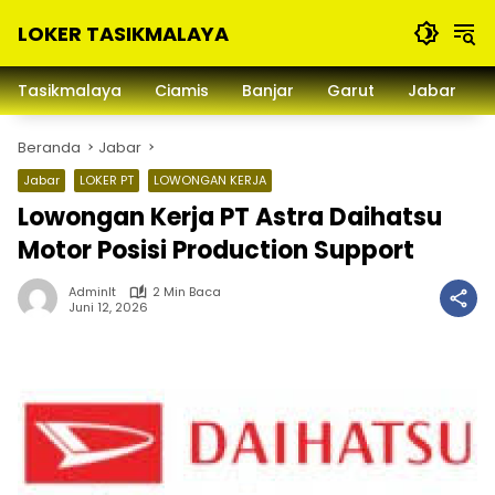
Langsung
LOKER TASIKMALAYA
ke
konten
Info
Lowongan
Tasikmalaya
Ciamis
Banjar
Garut
Jabar
Kerja
Tasikmalaya
Beranda
Jabar
dan
Sekitarna
Jabar
LOKER PT
LOWONGAN KERJA
Lowongan Kerja PT Astra Daihatsu
Motor Posisi Production Support
Adminlt
2 Min Baca
Juni 12, 2026