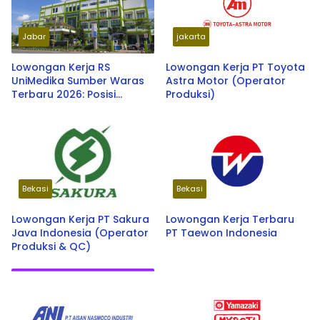
Jabar
jakarta
Lowongan Kerja RS
Lowongan Kerja PT Toyota
UniMedika Sumber Waras
Astra Motor (Operator
Terbaru 2026: Posisi
Produksi)
Terapis Wicara & Staff
Account Payable
Bekasi
Bekasi
Lowongan Kerja PT Sakura
Lowongan Kerja Terbaru
Java Indonesia (Operator
PT Taewon Indonesia
Produksi & QC)