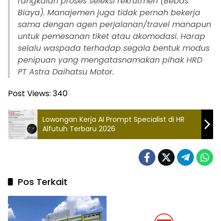
rangkaian proses seleksi rekrutmen (Bebas
Biaya). Manajemen juga tidak pernah bekerja
sama dengan agen perjalanan/travel manapun
untuk pemesanan tiket atau akomodasi. Harap
selalu waspada terhadap segala bentuk modus
penipuan yang mengatasnamakan pihak HRD
PT Astra Daihatsu Motor.
Post Views:
340
Lowongan Kerja AI Prompt Specialist di HR
Alfutuh Terbaru 2026
Pos Terkait