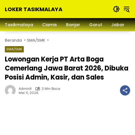
Langsung
LOKER TASIKMALAYA
ke
konten
Info
Lowongan
Tasikmalaya
Ciamis
Banjar
Garut
Jabar
Kerja
Tasikmalaya
Beranda
SMA/SMK
dan
Sekitarna
SMA/SMK
Lowongan Kerja PT Arta Boga
Cemerlang Jawa Barat 2026, Dibuka
Posisi Admin, Kasir, dan Sales
Adminlt
3 Min Baca
Mei 11, 2026