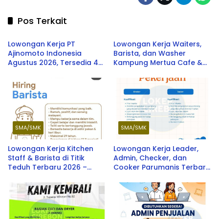
Pos Terkait
SMA/SMK
SMA/SMK
Lowongan Kerja PT
Lowongan Kerja Waiters,
Ajinomoto Indonesia
Barista, dan Washer
Agustus 2026, Tersedia 4
Kampung Mertua Cafe &
Posisi untuk Lulusan SMK
Resto Terbaru 2026
hingga S1
SMA/SMK
SMA/SMK
Lowongan Kerja Kitchen
Lowongan Kerja Leader,
Staff & Barista di Titik
Admin, Checker, dan
Teduh Terbaru 2026 –
Cooker Parumanis Terbaru
Peluang Karier di Industri
2026
Kuliner dan Coffee Shop