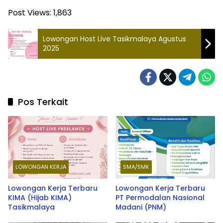
Post Views:
1,863
Lowongan Host Live Tasikmalaya Agustus
2025
Pos Terkait
LOWONGAN KERJA
SMA/SMK
Lowongan Kerja Terbaru
Lowongan Kerja Terbaru
KIMA (Hijab KIMA)
PT Permodalan Nasional
Tasikmalaya
Madani (PNM)