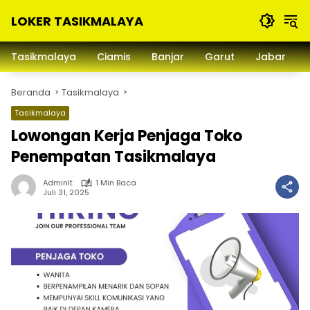
Langsung
LOKER TASIKMALAYA
ke
konten
Info
Lowongan
Tasikmalaya
Ciamis
Banjar
Garut
Jabar
Kerja
Tasikmalaya
Beranda
Tasikmalaya
dan
Sekitarna
Tasikmalaya
Lowongan Kerja Penjaga Toko
Penempatan Tasikmalaya
Adminlt
1 Min Baca
Juli 31, 2025