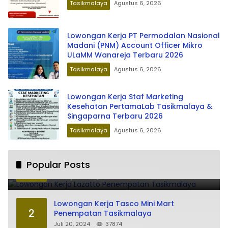
Tasikmalaya
Agustus 6, 2026
Lowongan Kerja PT Permodalan Nasional
Madani (PNM) Account Officer Mikro
ULaMM Wanareja Terbaru 2026
Tasikmalaya
Agustus 6, 2026
Lowongan Kerja Staf Marketing
Kesehatan PertamaLab Tasikmalaya &
Singaparna Terbaru 2026
Tasikmalaya
Agustus 6, 2026
Lowongan Kerja Lazatto Penempatan
Popular Posts
1
Tasikmalaya
Juli 15, 2024
85922
Lowongan Kerja Tasco Mini Mart
2
Penempatan Tasikmalaya
Juli 20, 2024
37874