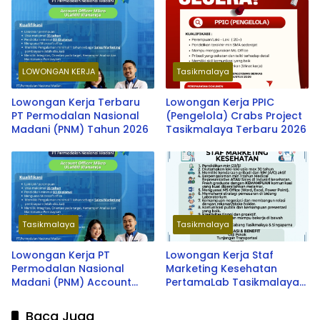
LOWONGAN KERJA
Tasikmalaya
Lowongan Kerja Terbaru
Lowongan Kerja PPIC
PT Permodalan Nasional
(Pengelola) Crabs Project
Madani (PNM) Tahun 2026
Tasikmalaya Terbaru 2026
Tasikmalaya
Tasikmalaya
Lowongan Kerja PT
Lowongan Kerja Staf
Permodalan Nasional
Marketing Kesehatan
Madani (PNM) Account
PertamaLab Tasikmalaya
Officer Mikro ULaMM
& Singaparna Terbaru
Wanareja Terbaru 2026
2026
Baca Juga