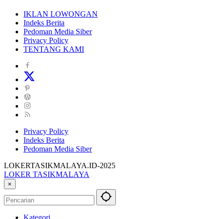
IKLAN LOWONGAN
Indeks Berita
Pedoman Media Siber
Privacy Policy
TENTANG KAMI
Privacy Policy
Indeks Berita
Pedoman Media Siber
LOKERTASIKMALAYA.ID-2025
LOKER TASIKMALAYA
Info
×
Lowongan
Kerja
Tasikmalaya
Kategori
dan