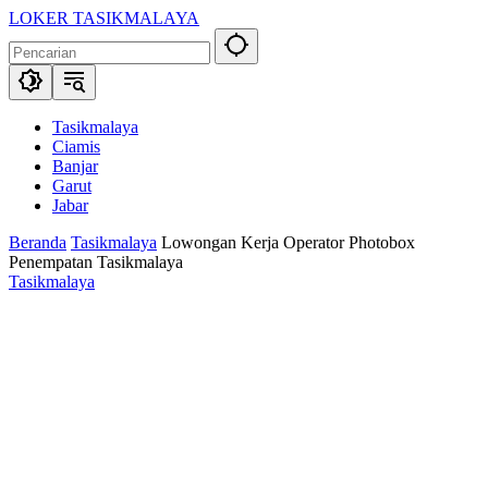
Langsung
LOKER TASIKMALAYA
ke
Info
konten
Lowongan
Kerja
Tasikmalaya
dan
Tasikmalaya
Sekitarna
Ciamis
Banjar
Garut
Jabar
Beranda
Tasikmalaya
Lowongan Kerja Operator Photobox
Penempatan Tasikmalaya
Tasikmalaya