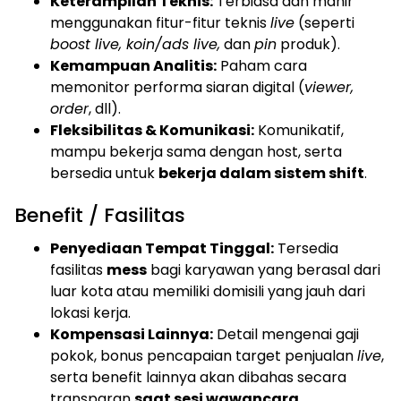
Keterampilan Teknis:
Terbiasa dan mahir
menggunakan fitur-fitur teknis
live
(seperti
boost live, koin/ads live,
dan
pin
produk).
Kemampuan Analitis:
Paham cara
memonitor performa siaran digital (
viewer,
order
, dll).
Fleksibilitas & Komunikasi:
Komunikatif,
mampu bekerja sama dengan host, serta
bersedia untuk
bekerja dalam sistem shift
.
Benefit / Fasilitas
Penyediaan Tempat Tinggal:
Tersedia
fasilitas
mess
bagi karyawan yang berasal dari
luar kota atau memiliki domisili yang jauh dari
lokasi kerja.
Kompensasi Lainnya:
Detail mengenai gaji
pokok, bonus pencapaian target penjualan
live
,
serta benefit lainnya akan dibahas secara
transparan
saat sesi wawancara
.