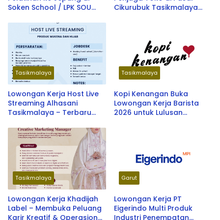
Soken School / LPK SOU
Cikurubuk Tasikmalaya
Depok School 2026
Terbaru 2026
Tasikmalaya
Tasikmalaya
Lowongan Kerja Host Live
Kopi Kenangan Buka
Streaming Alhasani
Lowongan Kerja Barista
Tasikmalaya – Terbaru
2026 untuk Lulusan
2026
SMA/SMK dan Fresh
Graduate, Tersedia
Penempatan di Berbagai
Kota Indonesia
Tasikmalaya
Garut
Lowongan Kerja Khadijah
Lowongan Kerja PT
Label – Membuka Peluang
Eigerindo Multi Produk
Karir Kreatif & Operasional
Industri Penempatan