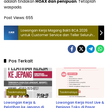
adalah tindakan
HOAX dan penipuan
. Tetaplah
waspada.
Post Views:
655
Lowongan Kerja Magang Bakti BCA 2026
untuk Customer Service dan Teller Seluruh
Indonesia
Pos Terkait
Tasikmalaya
Tasikmalaya
Lowongan Kerja &
Lowongan Kerja Host Live &
Pelatihan ke Jepang di
Penjaga Toko di Pasar