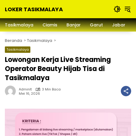
Langsung
LOKER TASIKMALAYA
ke
konten
Info
Lowongan
Tasikmalaya
Ciamis
Banjar
Garut
Jabar
Kerja
Tasikmalaya
Beranda
Tasikmalaya
dan
Sekitarna
Tasikmalaya
Lowongan Kerja Live Streaming
Operator Beauty Hijab Tisa di
Tasikmalaya
Adminlt
3 Min Baca
Mei 16, 2026