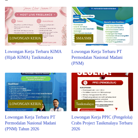
LOWONGAN KERJA
SMA/SMK
Lowongan Kerja Terbaru KIMA
Lowongan Kerja Terbaru PT
(Hijab KIMA) Tasikmalaya
Permodalan Nasional Madani
(PNM)
LOWONGAN KERJA
Tasikmalaya
Lowongan Kerja Terbaru PT
Lowongan Kerja PPIC (Pengelola)
Permodalan Nasional Madani
Crabs Project Tasikmalaya Terbaru
(PNM) Tahun 2026
2026