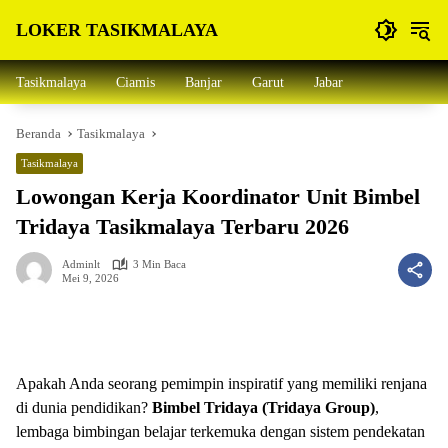
Langsung
LOKER TASIKMALAYA
ke
konten
Info
Lowongan
Tasikmalaya
Ciamis
Banjar
Garut
Jabar
Kerja
Tasikmalaya
Beranda
Tasikmalaya
dan
Sekitarna
Tasikmalaya
Lowongan Kerja Koordinator Unit Bimbel
Tridaya Tasikmalaya Terbaru 2026
Adminlt
3 Min Baca
Mei 9, 2026
Apakah Anda seorang pemimpin inspiratif yang memiliki renjana
di dunia pendidikan?
Bimbel Tridaya (Tridaya Group)
,
lembaga bimbingan belajar terkemuka dengan sistem pendekatan