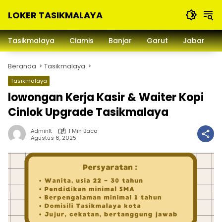
Langsung
LOKER TASIKMALAYA
ke
konten
Info
Lowongan
Tasikmalaya
Ciamis
Banjar
Garut
Jabar
Kerja
Tasikmalaya
Beranda
Tasikmalaya
dan
Sekitarna
Tasikmalaya
lowongan Kerja Kasir & Waiter Kopi
Cinlok Upgrade Tasikmalaya
Adminlt
1 Min Baca
Agustus 6, 2025