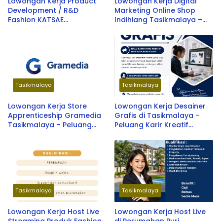
Lowongan Kerja Product
Lowongan Kerja Digital
Development / R&D
Marketing Online Shop
Fashion KATSAE
Indihiang Tasikmalaya –
Tasikmalaya – Peluang
Peluang Karir Terbaru 2026
Karir Terbaru 2026
Tasikmalaya
Tasikmalaya
Lowongan Kerja Store
Lowongan Kerja Desainer
Apprenticeship Gramedia
Grafis di Tasikmalaya –
Tasikmalaya – Peluang
Peluang Karir Kreatif
Karir Terbaru 2026
Terbaru 2026
Tasikmalaya
Tasikmalaya
Lowongan Kerja Host Live
Lowongan Kerja Host Live