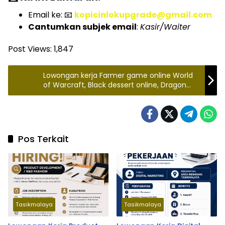
Email ke: 📧
kopicinlokupgrade@gmail.com
Cantumkan subjek email
:
Kasir/Waiter
Post Views:
1,847
Lowongan kerja Farmer game online World
of Warcraft, Black dessert online, Dragon
Nest, Maple Story Penempatan Tasikmalaya
Pos Terkait
Tasikmalaya
Tasikmalaya