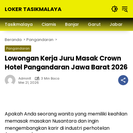
Langsung
LOKER TASIKMALAYA
ke
konten
Info
Lowongan
Tasikmalaya
Ciamis
Banjar
Garut
Jabar
Kerja
Tasikmalaya
Beranda
Pangandaran
dan
Sekitarna
Pangandaran
Lowongan Kerja Juru Masak Crown
Hotel Pangandaran Jawa Barat 2026
Adminlt
3 Min Baca
Mei 21, 2026
Apakah Anda seorang wanita yang memiliki keahlian
memasak masakan Nusantara dan ingin
mengembangkan karir di industri perhotelan