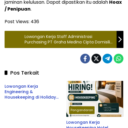
jaminan kelulusan. Dapat dipastikan itu adalah
Hoax
/ Penipuan
.
Post Views:
436
Lowongan Kerja Staff Administrasi
Purchasing PT Graha Medina Cipta Domisili
Ciamis
Pos Terkait
Pangandaran
Lowongan Kerja
Engineering &
Housekeeping di Holiday
Beach Inn Pangandaran
Terbaru 2026
Pangandaran
Lowongan Kerja
Housekeeping Hotel