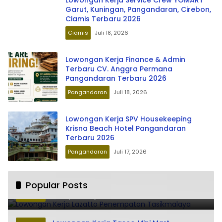
Garut, Kuningan, Pangandaran, Cirebon,
Ciamis Terbaru 2026
Ciamis
Juli 18, 2026
Lowongan Kerja Finance & Admin
Terbaru CV. Anggra Permana
Pangandaran Terbaru 2026
Pangandaran
Juli 18, 2026
Lowongan Kerja SPV Housekeeping
Krisna Beach Hotel Pangandaran
Terbaru 2026
Pangandaran
Juli 17, 2026
Lowongan Kerja Lazatto Penempatan
Popular Posts
1
Tasikmalaya
Juli 15, 2024
86171