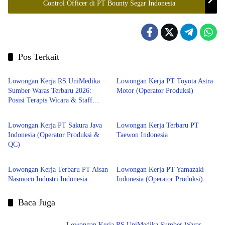
Control Officer di PT Bounty Segar Indonesia
Pos Terkait
Jabar
jakarta
Lowongan Kerja RS UniMedika
Lowongan Kerja PT Toyota Astra
Sumber Waras Terbaru 2026:
Motor (Operator Produksi)
Posisi Terapis Wicara & Staff
Bekasi
Bekasi
Account Payable
Lowongan Kerja PT Sakura Java
Lowongan Kerja Terbaru PT
Indonesia (Operator Produksi &
Taewon Indonesia
QC)
Bekasi
Jabar
Lowongan Kerja Terbaru PT Aisan
Lowongan Kerja PT Yamazaki
Nasmoco Industri Indonesia
Indonesia (Operator Produksi)
Baca Juga
Lowongan Kerja RS UniMedika Sumber Waras