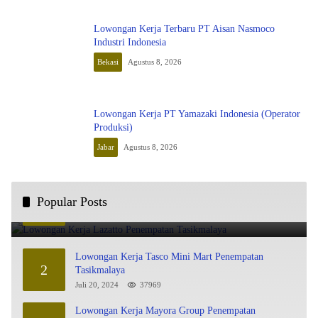
Lowongan Kerja Terbaru PT Aisan Nasmoco
Industri Indonesia
Bekasi
Agustus 8, 2026
Lowongan Kerja PT Yamazaki Indonesia (Operator
Produksi)
Jabar
Agustus 8, 2026
Lowongan Kerja Lazatto Penempatan Tasikmalaya
Popular Posts
1
Juli 15, 2024
86186
Lowongan Kerja Tasco Mini Mart Penempatan
2
Tasikmalaya
Juli 20, 2024
37969
Lowongan Kerja Mayora Group Penempatan