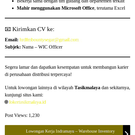
Bekerja sama dengan tim gudang dan departemen terkait
Mahir menggunakan Microsoft Office
, terutama Excel
📧 Kirimkan CV ke:
Email:
hrdfmbountysegar@gmail.com
Subjek:
Nama – WIC Officer
Segera lamar dan dapatkan kesempatan untuk membangun karier
di perusahaan distribusi terpercaya!
Untuk lowongan lainnya di wilayah
Tasikmalaya
dan sekitarnya,
kunjungi situs kami:
🌐
lokertasikmalaya.id
Post Views:
1,230
Lowongan Kerja Indramayu – Warehouse Inventory