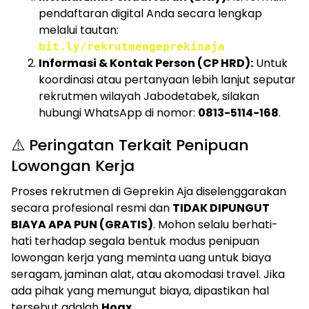
pendaftaran digital Anda secara lengkap
melalui tautan:
bit.ly/rekrutmengeprekinaja
Informasi & Kontak Person (CP HRD):
Untuk
koordinasi atau pertanyaan lebih lanjut seputar
rekrutmen wilayah Jabodetabek, silakan
hubungi WhatsApp di nomor:
0813-5114-168
.
⚠️ Peringatan Terkait Penipuan
Lowongan Kerja
Proses rekrutmen di Geprekin Aja diselenggarakan
secara profesional resmi dan
TIDAK DIPUNGUT
BIAYA APA PUN (GRATIS)
. Mohon selalu berhati-
hati terhadap segala bentuk modus penipuan
lowongan kerja yang meminta uang untuk biaya
seragam, jaminan alat, atau akomodasi travel. Jika
ada pihak yang memungut biaya, dipastikan hal
tersebut adalah
Hoax
.