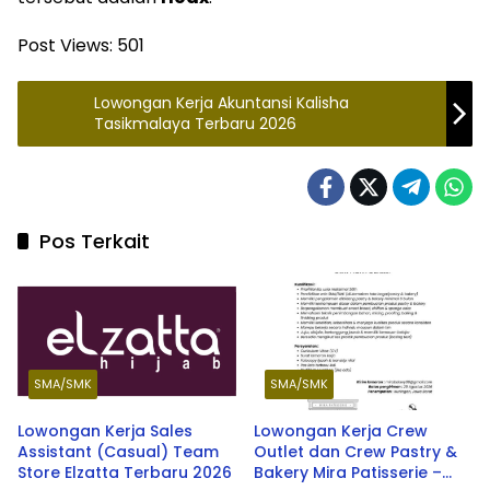
Post Views:
501
Lowongan Kerja Akuntansi Kalisha
Tasikmalaya Terbaru 2026
Pos Terkait
SMA/SMK
SMA/SMK
Lowongan Kerja Sales
Lowongan Kerja Crew
Assistant (Casual) Team
Outlet dan Crew Pastry &
Store Elzatta Terbaru 2026
Bakery Mira Patisserie –