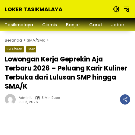
Langsung
LOKER TASIKMALAYA
ke
konten
Info
Lowongan
Tasikmalaya
Ciamis
Banjar
Garut
Jabar
Kerja
Tasikmalaya
Beranda
SMA/SMK
dan
Sekitarna
SMA/SMK
SMP
Lowongan Kerja Geprekin Aja
Terbaru 2026 – Peluang Karir Kuliner
Terbuka dari Lulusan SMP hingga
SMA/K
Adminlt
3 Min Baca
Juli 8, 2026