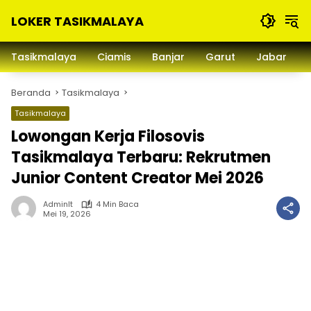
Langsung
LOKER TASIKMALAYA
ke
konten
Info
Lowongan
Tasikmalaya
Ciamis
Banjar
Garut
Jabar
Kerja
Tasikmalaya
Beranda
Tasikmalaya
dan
Sekitarna
Tasikmalaya
Lowongan Kerja Filosovis
Tasikmalaya Terbaru: Rekrutmen
Junior Content Creator Mei 2026
Adminlt
4 Min Baca
Mei 19, 2026