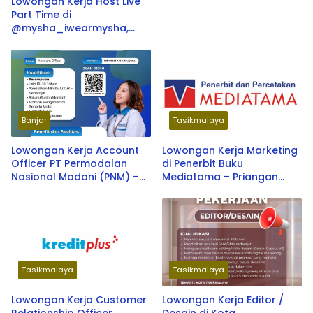
Lowongan Kerja Host Live
Part Time di
@mysha_iwearmysha,
Tasikmalaya 2026
Banjar
Tasikmalaya
Lowongan Kerja Account
Lowongan Kerja Marketing
Officer PT Permodalan
di Penerbit Buku
Nasional Madani (PNM) –
Mediatama – Priangan
Tasikmalaya, Ciamis,
Timur Terbaru 2026
Banjar, dan Pangandaran
Terbaru 2026
Tasikmalaya
Tasikmalaya
Lowongan Kerja Customer
Lowongan Kerja Editor /