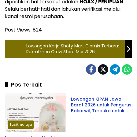
dipastikan hal tersebut adalah
HOAX / PENIPUAN
.
Selalu berhati-hati dan lakukan verifikasi melalui
kanal resmi perusahaan.
Post Views:
824
Lowongan Kerja Shofy Mart Ciamis Terbaru:
Rekrutmen Crew Store Mei 2026
Pos Terkait
Tasikmalaya
Lowongan KIPAN Jawa
Barat 2026 untuk Pengurus
Bakorwil, Terbuka untuk
Umum dan Tersedia di
Tasikmalaya, Cirebon,
Tasikmalaya
Bandung, Bekasi, hingga
Bogor