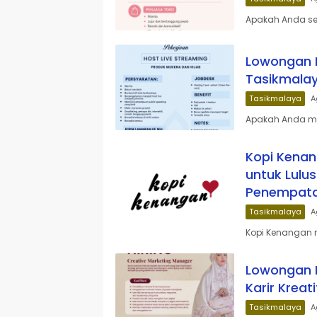
Apakah Anda sed
Lowongan K
Tasikmalay
Tasikmalaya
A
Apakah Anda me
Kopi Kenan
untuk Lulu
Penempatan
Tasikmalaya
A
Kopi Kenangan 
Lowongan K
Karir Kreat
Tasikmalaya
A