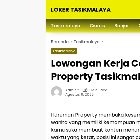
Langsung
LOKER TASIKMALAYA
ke
konten
Info
Lowongan
Tasikmalaya
Ciamis
Banjar
Kerja
Tasikmalaya
Beranda
Tasikmalaya
dan
Sekitarna
Tasikmalaya
Lowongan Kerja C
Property Tasikma
Adminlt
1 Min Baca
Agustus 8, 2025
Haruman Property membuka kesempa
wanita yang memiliki kemampuan me
kamu suka membuat konten menarik
waktu yang ketat, posisi ini sangat