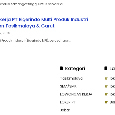
iliki semangat tinggi untuk berkarir di…
rja PT Eigerindo Multi Produk Industri
n Tasikmalaya & Garut
7, 2026
ti Produk Industri (Eigerindo MPI), perusahaan…
Kategori
La
Tasikmalaya
lo
SMA/SMK
lo
LOWONGAN KERJA
lo
LOKER PT
Be
Jabar