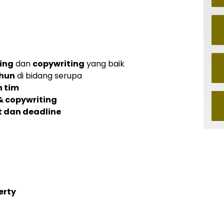
ling
dan
copywriting
yang baik
ahun
di bidang serupa
 tim
& copywriting
t dan deadline
erty