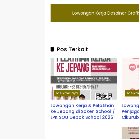
Lowongan Kerja Desainer Gra
Pos Terkait
Tasikmalaya
Tasikm
Lowongan Kerja & Pelatihan
Lowonga
ke Jepang di Soken School /
Penjaga
LPK SOU Depok School 2026
Cikuru
Terbar