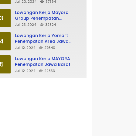
Tasikmalaya
Juli 20, 2024
37894
Lowongan Kerja Mayora
3
Group Penempatan
Tasikmalaya
Juli 23, 2024
32824
Lowongan Kerja Yomart
4
Penempatan Area Jawa
Barat
Juli 12, 2024
27640
Lowongan Kerja MAYORA
5
Penempatan Jawa Barat
Juli 12, 2024
22853