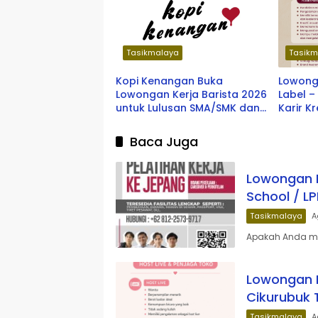
Tasikmalaya
Tasikm
Kopi Kenangan Buka
Lowong
Lowongan Kerja Barista 2026
Label 
untuk Lulusan SMA/SMK dan
Karir K
Fresh Graduate, Tersedia
Terbar
Penempatan di Berbagai
Baca Juga
Kota Indonesia
Lowongan K
School / L
Tasikmalaya
A
Apakah Anda mem
Lowongan K
Cikurubuk 
Tasikmalaya
A