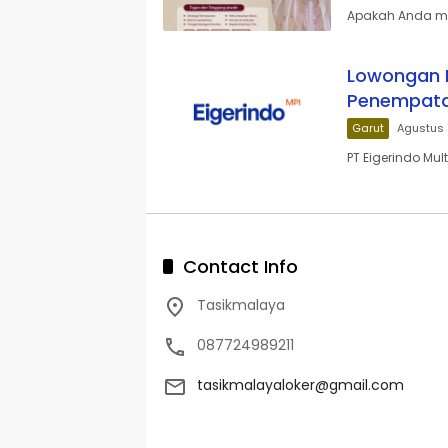
Apakah Anda mem
Lowongan Ke
Penempata
Garut
Agustus 
PT Eigerindo Mul
Contact Info
Tasikmalaya
087724989211
tasikmalayaloker@gmail.com