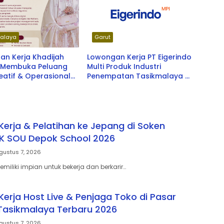
alaya
Garut
an Kerja Khadijah
Lowongan Kerja PT Eigerindo
– Membuka Peluang
Multi Produk Industri
reatif & Operasional
Penempatan Tasikmalaya &
u 2026
Garut
erja & Pelatihan ke Jepang di Soken
PK SOU Depok School 2026
gustus 7, 2026
iliki impian untuk bekerja dan berkarir…
erja Host Live & Penjaga Toko di Pasar
Tasikmalaya Terbaru 2026
gustus 7, 2026