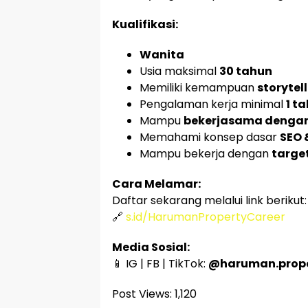
Kualifikasi:
Wanita
Usia maksimal
30 tahun
Memiliki kemampuan
storytel
Pengalaman kerja minimal
1 t
Mampu
bekerjasama dengan
Memahami konsep dasar
SEO 
Mampu bekerja dengan
targe
Cara Melamar:
Daftar sekarang melalui link berikut:
🔗
s.id/HarumanPropertyCareer
Media Sosial:
📱 IG | FB | TikTok:
@haruman.prop
Post Views:
1,120