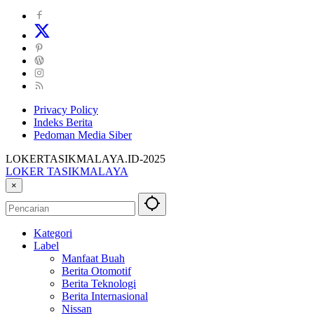
Privacy Policy
Indeks Berita
Pedoman Media Siber
LOKERTASIKMALAYA.ID-2025
LOKER TASIKMALAYA
Info
×
Lowongan
Kerja
Tasikmalaya
Kategori
dan
Label
Sekitarna
Manfaat Buah
Berita Otomotif
Berita Teknologi
Berita Internasional
Nissan