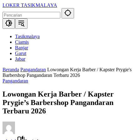
Langsung
LOKER TASIKMALAYA
ke
Info
konten
Lowongan
Kerja
Tasikmalaya
dan
Tasikmalaya
Sekitarna
Ciamis
Banjar
Garut
Jabar
Beranda
Pangandaran
Lowongan Kerja Barber / Kapster Prygie's
Barbershop Pangandaran Terbaru 2026
Pangandaran
Lowongan Kerja Barber / Kapster
Prygie’s Barbershop Pangandaran
Terbaru 2026