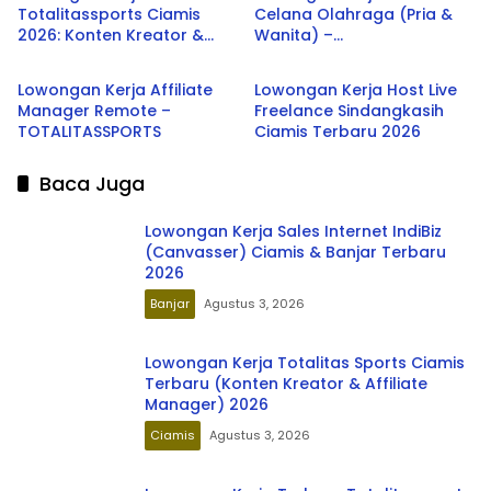
Totalitassports Ciamis
Celana Olahraga (Pria &
2026: Konten Kreator &
Wanita) –
Ciamis
Ciamis
Affiliate Manager
TOTALITASSPORTS Ciamis
Lowongan Kerja Affiliate
Lowongan Kerja Host Live
Manager Remote –
Freelance Sindangkasih
TOTALITASSPORTS
Ciamis Terbaru 2026
Baca Juga
Lowongan Kerja Sales Internet IndiBiz
(Canvasser) Ciamis & Banjar Terbaru
2026
Banjar
Agustus 3, 2026
Lowongan Kerja Totalitas Sports Ciamis
Terbaru (Konten Kreator & Affiliate
Manager) 2026
Ciamis
Agustus 3, 2026