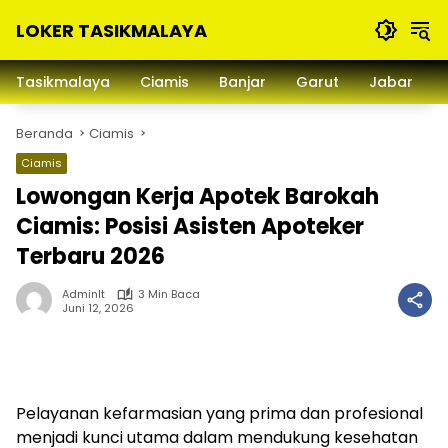
Langsung
LOKER TASIKMALAYA
ke
konten
Info
Lowongan
Tasikmalaya
Ciamis
Banjar
Garut
Jabar
Kerja
Tasikmalaya
Beranda
Ciamis
dan
Sekitarna
Ciamis
Lowongan Kerja Apotek Barokah
Ciamis: Posisi Asisten Apoteker
Terbaru 2026
Adminlt
3 Min Baca
Juni 12, 2026
Pelayanan kefarmasian yang prima dan profesional
menjadi kunci utama dalam mendukung kesehatan