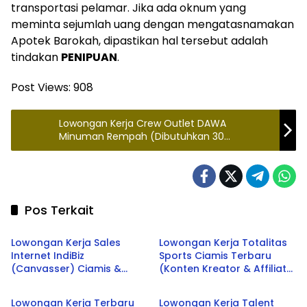
transportasi pelamar. Jika ada oknum yang
meminta sejumlah uang dengan mengatasnamakan
Apotek Barokah, dipastikan hal tersebut adalah
tindakan
PENIPUAN
.
Post Views:
908
Lowongan Kerja Crew Outlet DAWA
Minuman Rempah (Dibutuhkan 30
Orang/Bulan) 2026
Pos Terkait
Banjar
Ciamis
Lowongan Kerja Sales
Lowongan Kerja Totalitas
Internet IndiBiz
Sports Ciamis Terbaru
(Canvasser) Ciamis &
(Konten Kreator & Affiliate
Ciamis
Ciamis
Banjar Terbaru 2026
Manager) 2026
Lowongan Kerja Terbaru
Lowongan Kerja Talent