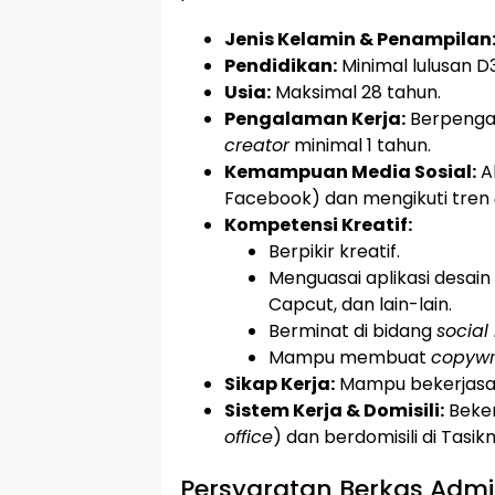
Jenis Kelamin & Penampilan
Pendidikan:
Minimal lulusan D3
Usia:
Maksimal 28 tahun.
Pengalaman Kerja:
Berpengal
creator
minimal 1 tahun.
Kemampuan Media Sosial:
Ak
Facebook) dan mengikuti tren
Kompetensi Kreatif:
Berpikir kreatif.
Menguasai aplikasi desain 
Capcut, dan lain-lain.
Berminat di bidang
social
Mampu membuat
copywr
Sikap Kerja:
Mampu bekerjasam
Sistem Kerja & Domisili:
Beker
office
) dan berdomisili di Tasik
Persyaratan Berkas Admi