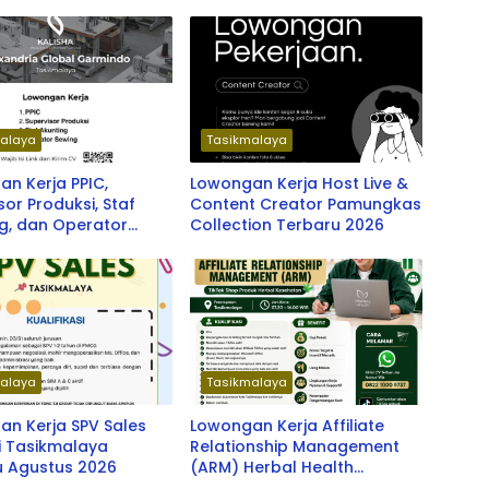
alaya
Tasikmalaya
n Kerja PPIC,
Lowongan Kerja Host Live &
sor Produksi, Staf
Content Creator Pamungkas
g, dan Operator
Collection Terbaru 2026
Alexandria Global
do (Kalisha
alaya) Terbaru 2026
alaya
Tasikmalaya
n Kerja SPV Sales
Lowongan Kerja Affiliate
i Tasikmalaya
Relationship Management
u Agustus 2026
(ARM) Herbal Health
Tasikmalaya Terbaru 2026