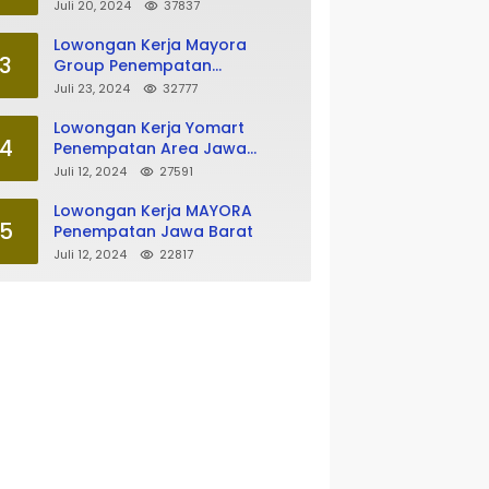
Tasikmalaya
Juli 20, 2024
37837
Lowongan Kerja Mayora
3
Group Penempatan
Tasikmalaya
Juli 23, 2024
32777
Lowongan Kerja Yomart
4
Penempatan Area Jawa
Barat
Juli 12, 2024
27591
Lowongan Kerja MAYORA
5
Penempatan Jawa Barat
Juli 12, 2024
22817