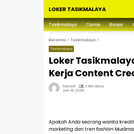
Langsung
LOKER TASIKMALAYA
ke
konten
Info
Lowongan
Tasikmalaya
Ciamis
Banjar
Kerja
Tasikmalaya
Beranda
Tasikmalaya
dan
Sekitarna
Tasikmalaya
Loker Tasikmalay
Kerja Content Crea
Adminlt
3 Min Baca
Juni 16, 2026
Apakah Anda seorang wanita kreatif
marketing
dan tren
fashion
Muslim