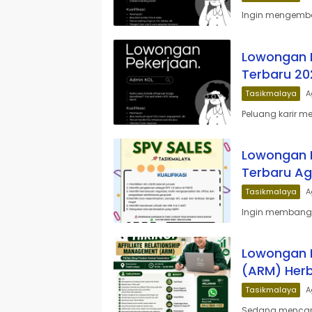
Ingin mengemban
Lowongan K
Terbaru 20
Tasikmalaya
A
Peluang karir m
Lowongan K
Terbaru Ag
Tasikmalaya
A
Ingin membangun
Lowongan K
(ARM) Herb
Tasikmalaya
A
Sedang mencari p