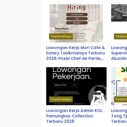
Tasikmalaya
Tasikm
Lowongan Kerja Mori Cafe &
Lowonga
Eatery Tasikmalaya Terbaru
Supervi
2026: Posisi Chef de Partie,
Akuntin
Cook, dan Steward
Sewing 
Garmin
Tasikm
Tasikmalaya
Tasikm
Lowongan Kerja Admin KOL
Lowonga
Pamungkas Collection
Tong Tj
Terbaru 2026
Terbar