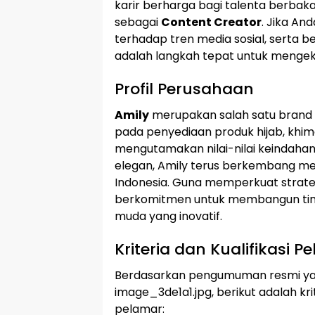
karir berharga bagi talenta berbak
sebagai
Content Creator
. Jika An
terhadap tren media sosial, serta be
adalah langkah tepat untuk mengek
Profil Perusahaan
Amily
merupakan salah satu brand
pada penyediaan produk hijab, khima
mengutamakan nilai-nilai keindahan
elegan, Amily terus berkembang m
Indonesia. Guna memperkuat strategi 
berkomitmen untuk membangun tim k
muda yang inovatif.
Kriteria dan Kualifikasi P
Berdasarkan pengumuman resmi yang
image_3de1a1.jpg, berikut adalah kri
pelamar: