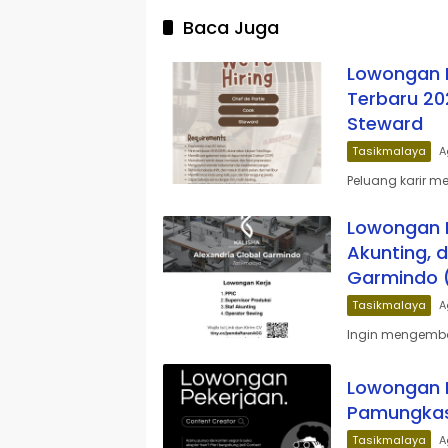
Baca Juga
Lowongan K
Terbaru 202
Steward
Tasikmalaya
A
Peluang karir m
Lowongan Ke
Akunting, 
Garmindo (
Tasikmalaya
A
Ingin mengemban
Lowongan K
Pamungkas 
Tasikmalaya
A