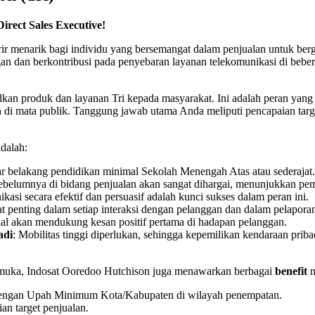
irect Sales Executive!
ir menarik bagi individu yang bersemangat dalam penjualan untuk be
 dan berkontribusi pada penyebaran layanan telekomunikasi di bebera
n produk dan layanan Tri kepada masyarakat. Ini adalah peran yang 
di mata publik. Tanggung jawab utama Anda meliputi pencapaian targe
adalah:
tar belakang pendidikan minimal Sekolah Menengah Atas atau sederajat.
ebelumnya di bidang penjualan akan sangat dihargai, menunjukkan pe
si secara efektif dan persuasif adalah kunci sukses dalam peran ini.
at penting dalam setiap interaksi dengan pelanggan dan dalam pelapora
nal akan mendukung kesan positif pertama di hadapan pelanggan.
adi
: Mobilitas tinggi diperlukan, sehingga kepemilikan kendaraan prib
kemuka, Indosat Ooredoo Hutchison juga menawarkan berbagai
benefit
m
 dengan Upah Minimum Kota/Kabupaten di wilayah penempatan.
an target penjualan.