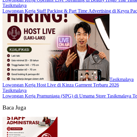
Tasikmalaya
Lowongan Kerja Staff Packing & Part Time Advertising di Keyra Pa
Tasikmalaya
Lowongan Kerja Host Live di Kinza Garment Terbaru 2026
Tasikmalaya
Lowongan Kerja Pramuniaga (SPG) di Umama Store Tasikmalaya Te
Baca Juga