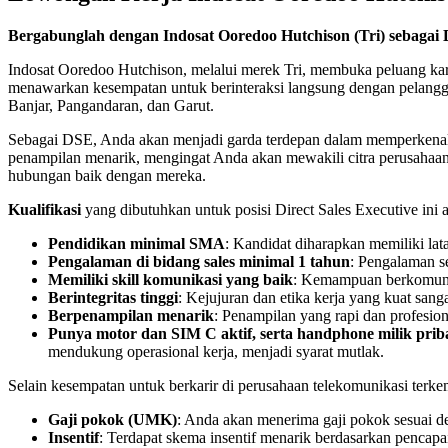
Bergabunglah dengan Indosat Ooredoo Hutchison (Tri) sebagai D
Indosat Ooredoo Hutchison, melalui merek Tri, membuka peluang kar
menawarkan kesempatan untuk berinteraksi langsung dengan pelanggan
Banjar, Pangandaran, dan Garut.
Sebagai DSE, Anda akan menjadi garda terdepan dalam memperkenalka
penampilan menarik, mengingat Anda akan mewakili citra perusahaan 
hubungan baik dengan mereka.
Kualifikasi
yang dibutuhkan untuk posisi Direct Sales Executive ini 
Pendidikan minimal SMA
: Kandidat diharapkan memiliki la
Pengalaman di bidang sales minimal 1 tahun
: Pengalaman s
Memiliki skill komunikasi yang baik
: Kemampuan berkomunika
Berintegritas tinggi
: Kejujuran dan etika kerja yang kuat sang
Berpenampilan menarik
: Penampilan yang rapi dan profesio
Punya motor dan SIM C aktif, serta handphone milik prib
mendukung operasional kerja, menjadi syarat mutlak.
Selain kesempatan untuk berkarir di perusahaan telekomunikasi ter
Gaji pokok (UMK)
: Anda akan menerima gaji pokok sesuai
Insentif
: Terdapat skema insentif menarik berdasarkan pencapai