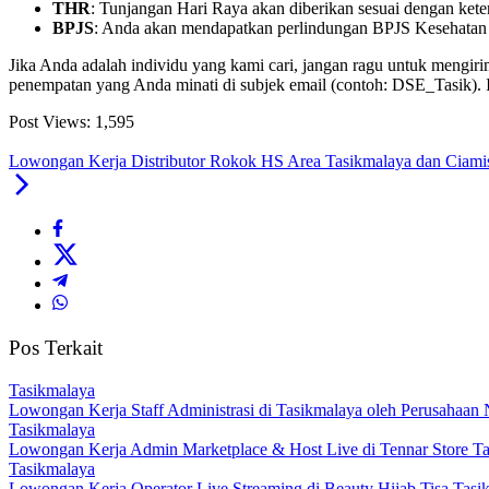
THR
: Tunjangan Hari Raya akan diberikan sesuai dengan kete
BPJS
: Anda akan mendapatkan perlindungan BPJS Kesehatan
Jika Anda adalah individu yang kami cari, jangan ragu untuk mengi
penempatan yang Anda minati di subjek email (contoh: DSE_Tasik). 
Post Views:
1,595
Lowongan Kerja Distributor Rokok HS Area Tasikmalaya dan Ciami
Pos Terkait
Tasikmalaya
Lowongan Kerja Staff Administrasi di Tasikmalaya oleh Perusahaan 
Tasikmalaya
Lowongan Kerja Admin Marketplace & Host Live di Tennar Store Ta
Tasikmalaya
Lowongan Kerja Operator Live Streaming di Beauty Hijab Tisa Tasi