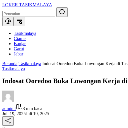
Langsung
LOKER TASIKMALAYA
ke
Info
konten
Lowongan
Kerja
Tasikmalaya
dan
Tasikmalaya
Sekitarna
Ciamis
Banjar
Garut
Jabar
Beranda
Tasikmalaya
Indosat Ooredoo Buka Lowongan Kerja di Tas
Tasikmalaya
Indosat Ooredoo Buka Lowongan Kerja di
adminlt
3 min baca
Juli 19, 2025
Juli 19, 2025