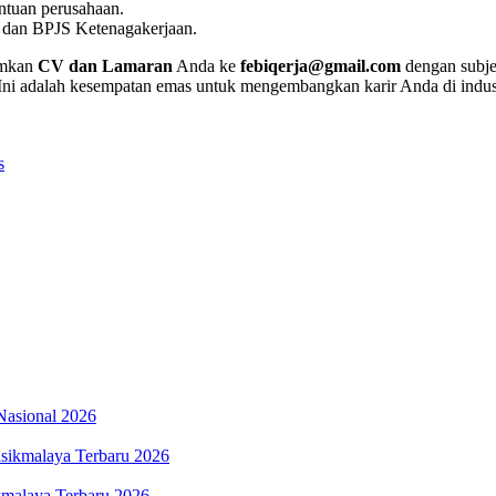
ntuan perusahaan.
 dan BPJS Ketenagakerjaan.
rimkan
CV dan Lamaran
Anda ke
febiqerja@gmail.com
dengan subj
Ini adalah kesempatan emas untuk mengembangkan karir Anda di indust
s
Nasional 2026
sikmalaya Terbaru 2026
kmalaya Terbaru 2026