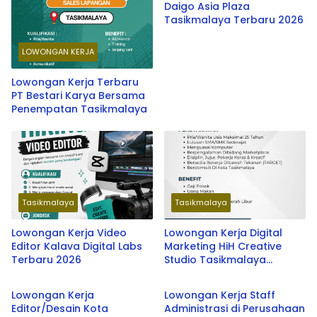
Daigo Asia Plaza
Tasikmalaya Terbaru 2026
LOWONGAN KERJA
Lowongan Kerja Terbaru
PT Bestari Karya Bersama
Penempatan Tasikmalaya
Tasikmalaya
Tasikmalaya
Lowongan Kerja Video
Lowongan Kerja Digital
Editor Kalava Digital Labs
Marketing HiH Creative
Terbaru 2026
Studio Tasikmalaya
Tasikmalaya
Tasikmalaya
Terbaru 2026
Lowongan Kerja
Lowongan Kerja Staff
Editor/Desain Kota
Administrasi di Perusahaan