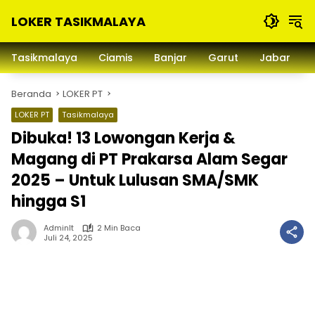
Langsung
LOKER TASIKMALAYA
ke
konten
Info
Lowongan
Tasikmalaya
Ciamis
Banjar
Garut
Jabar
Kerja
Tasikmalaya
Beranda
LOKER PT
dan
Sekitarna
LOKER PT
Tasikmalaya
Dibuka! 13 Lowongan Kerja &
Magang di PT Prakarsa Alam Segar
2025 – Untuk Lulusan SMA/SMK
hingga S1
Adminlt
2 Min Baca
Juli 24, 2025